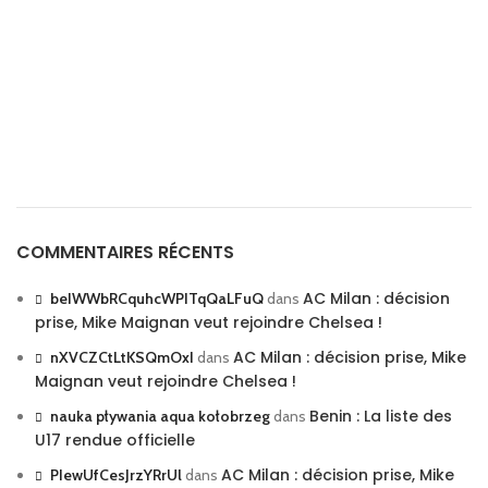
COMMENTAIRES RÉCENTS
AC Milan : décision
beIWWbRCquhcWPITqQaLFuQ
dans
prise, Mike Maignan veut rejoindre Chelsea !
AC Milan : décision prise, Mike
nXVCZCtLtKSQmOxI
dans
Maignan veut rejoindre Chelsea !
Benin : La liste des
nauka pływania aqua kołobrzeg
dans
U17 rendue officielle
AC Milan : décision prise, Mike
PIewUfCesJrzYRrUl
dans