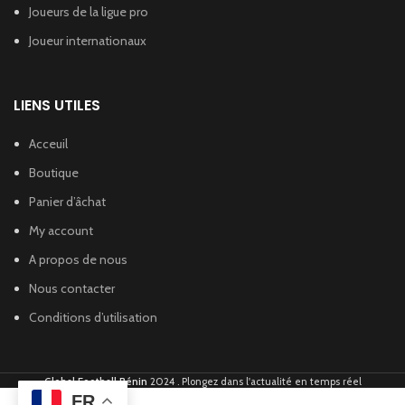
Joueurs de la ligue pro
Joueur internationaux
LIENS UTILES
Acceuil
Boutique
Panier d’âchat
My account
A propos de nous
Nous contacter
Conditions d’utilisation
Global Football Bénin
2024 . Plongez dans l'actualité en temps réel
FR