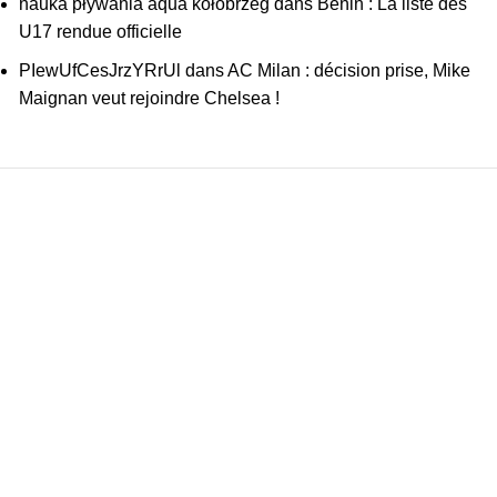
nauka pływania aqua kołobrzeg
dans
Benin : La liste des
U17 rendue officielle
PIewUfCesJrzYRrUl
dans
AC Milan : décision prise, Mike
Maignan veut rejoindre Chelsea !