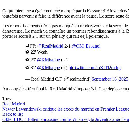
Ce premier acte a également été marqué par la blessure d’Alexander-Arn
toutefois parvenir à faire la différence avant la pause. Le score reste
Les rebondissements n’ont pas manqué au rendez-vous de la seconde mi
dangereuse. Le match va connaître un premier rebondissements à la 69
porter le score à 2-1 sur un pénalty qui fait déjà polémique.
🏁FP:
@RealMadrid
2-1
@OM_Espanol
⚽ 22' Weah
⚽ 29'
@KMbappe
(p.)
⚽ 81'
@KMbappe
(p.)
pic.twitter.com/mXfTl2mdrg
— Real Madrid C.F. (@realmadrid)
September 16, 2025
Au coup de sifflet final le Real Madrid s’impose 2-1. Il se déplace en 
Tags:
Real Madrid
Newer
Lewandowski critique les excès du marché en Premier Leagu
Back to list
Older
LDC : Tottenham assure contre Villarreal, la Juventus arrache 