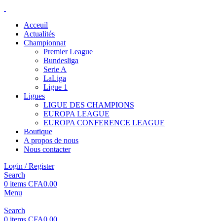
Acceuil
Actualités
Championnat
Premier League
Bundesliga
Serie A
LaLiga
Ligue 1
Ligues
LIGUE DES CHAMPIONS
EUROPA LEAGUE
EUROPA CONFERENCE LEAGUE
Boutique
A propos de nous
Nous contacter
Login / Register
Search
0
items
CFA
0.00
Menu
Search
0
items
CFA
0.00