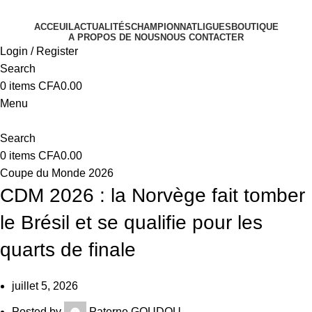
ACCEUIL
ACTUALITÉS
CHAMPIONNAT
LIGUES
BOUTIQUE
A PROPOS DE NOUS
NOUS CONTACTER
Login / Register
Search
0
items
CFA
0.00
Menu
Search
0
items
CFA
0.00
Coupe du Monde 2026
CDM 2026 : la Norvège fait tomber
le Brésil et se qualifie pour les
quarts de finale
juillet 5, 2026
Posted by
Paterne GOUDOU