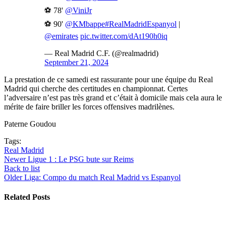
⚽ 78'
@ViniJr
⚽ 90'
@KMbappe
#RealMadridEspanyol
|
@emirates
pic.twitter.com/dAt190h0iq
— Real Madrid C.F. (@realmadrid)
September 21, 2024
La prestation de ce samedi est rassurante pour une équipe du Real
Madrid qui cherche des certitudes en championnat. Certes
l’adversaire n’est pas très grand et c’était à domicile mais cela aura le
mérite de faire briller les forces offensives madrilènes.
Paterne Goudou
Tags:
Real Madrid
Newer
Ligue 1 : Le PSG bute sur Reims
Back to list
Older
Liga: Compo du match Real Madrid vs Espanyol
Related Posts