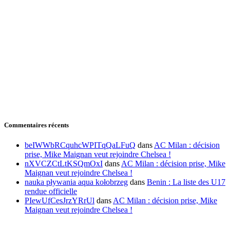
Commentaires récents
beIWWbRCquhcWPITqQaLFuQ
dans
AC Milan : décision
prise, Mike Maignan veut rejoindre Chelsea !
nXVCZCtLtKSQmOxI
dans
AC Milan : décision prise, Mike
Maignan veut rejoindre Chelsea !
nauka pływania aqua kołobrzeg
dans
Benin : La liste des U17
rendue officielle
PIewUfCesJrzYRrUl
dans
AC Milan : décision prise, Mike
Maignan veut rejoindre Chelsea !