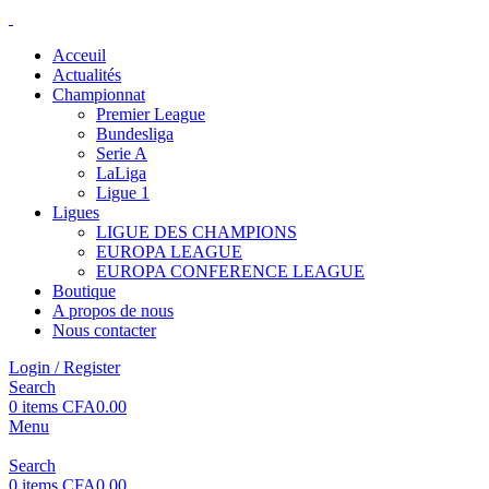
Acceuil
Actualités
Championnat
Premier League
Bundesliga
Serie A
LaLiga
Ligue 1
Ligues
LIGUE DES CHAMPIONS
EUROPA LEAGUE
EUROPA CONFERENCE LEAGUE
Boutique
A propos de nous
Nous contacter
Login / Register
Search
0
items
CFA
0.00
Menu
Search
0
items
CFA
0.00