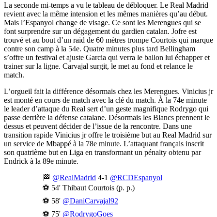
La seconde mi-temps a vu le tableau de débloquer. Le Real Madrid
revient avec la même intension et les mêmes manières qu’au début.
Mais l’Espanyol change de visage. Ce sont les Merengues qui se
font surprendre sur un dégagement du gardien catalan. Jofre est
trouvé et au bout d’un raid de 60 mètres trompe Courtois qui marque
contre son camp à la 54e. Quatre minutes plus tard Bellingham
s’offre un festival et ajuste Garcia qui verra le ballon lui échapper et
trainer sur la ligne. Carvajal surgit, le met au fond et relance le
match.
L’orgueil fait la différence désormais chez les Merengues. Vinicius jr
est monté en cours de match avec la clé du match. À la 74e minute
le leader d’attaque du Real sert d’un geste magnifique Rodrygo qui
passe derrière la défense catalane. Désormais les Blancs prennent le
dessus et peuvent décider de l’issue de la rencontre. Dans une
transition rapide Vinicius jr offre le troisième but au Real Madrid sur
un service de Mbappé à la 78e minute. L’attaquant français inscrit
son quatrième but en Liga en transformant un pénalty obtenu par
Endrick à la 89e minute.
🏁
@RealMadrid
4-1
@RCDEspanyol
⚽ 54' Thibaut Courtois (p. p.)
⚽ 58'
@DaniCarvajal92
⚽ 75'
@RodrygoGoes