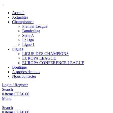
Acceuil
Actualités
Championnat
Premier League
Bundesliga
Serie A
LaLiga
Ligue 1
Ligues
LIGUE DES CHAMPIONS
EUROPA LEAGUE
EUROPA CONFERENCE LEAGUE
Boutique
A propos de nous
Nous contacter
Login / Register
Search
0
items
CFA
0.00
Menu
Search
0
items
CFA
0.00