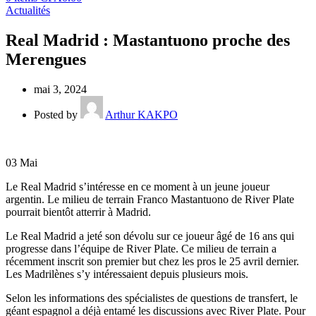
Actualités
Real Madrid : Mastantuono proche des
Merengues
mai 3, 2024
Posted by
Arthur KAKPO
03
Mai
Le Real Madrid s’intéresse en ce moment à un jeune joueur
argentin. Le milieu de terrain Franco Mastantuono de River Plate
pourrait bientôt atterrir à Madrid.
Le Real Madrid a jeté son dévolu sur ce joueur âgé de 16 ans qui
progresse dans l’équipe de River Plate. Ce milieu de terrain a
récemment inscrit son premier but chez les pros le 25 avril dernier.
Les Madrilènes s’y intéressaient depuis plusieurs mois.
Selon les informations des spécialistes de questions de transfert, le
géant espagnol a déjà entamé les discussions avec River Plate. Pour