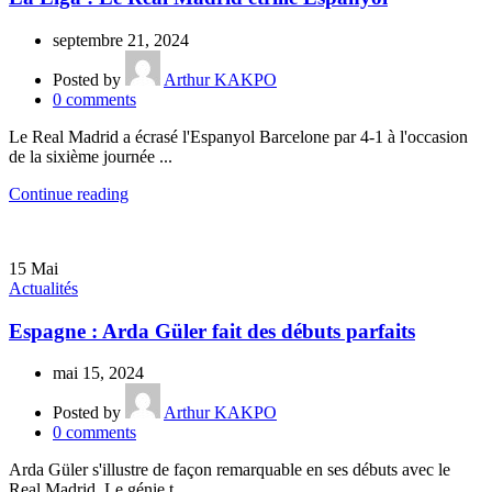
septembre 21, 2024
Posted by
Arthur KAKPO
0
comments
Le Real Madrid a écrasé l'Espanyol Barcelone par 4-1 à l'occasion
de la sixième journée ...
Continue reading
15
Mai
Actualités
Espagne : Arda Güler fait des débuts parfaits
mai 15, 2024
Posted by
Arthur KAKPO
0
comments
Arda Güler s'illustre de façon remarquable en ses débuts avec le
Real Madrid. Le génie t...