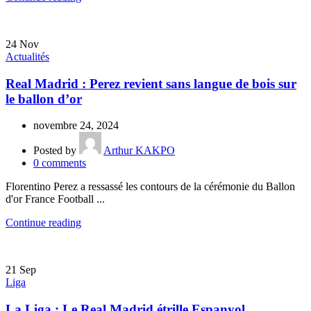
24
Nov
Actualités
Real Madrid : Perez revient sans langue de bois sur
le ballon d’or
novembre 24, 2024
Posted by
Arthur KAKPO
0
comments
Florentino Perez a ressassé les contours de la cérémonie du Ballon
d'or France Football ...
Continue reading
21
Sep
Liga
La Liga : Le Real Madrid étrille Espanyol