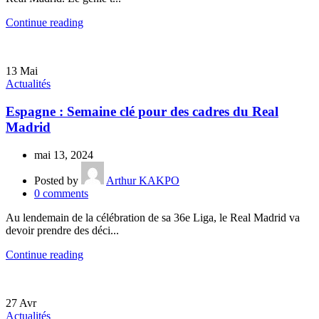
Continue reading
13
Mai
Actualités
Espagne : Semaine clé pour des cadres du Real
Madrid
mai 13, 2024
Posted by
Arthur KAKPO
0
comments
Au lendemain de la célébration de sa 36e Liga, le Real Madrid va
devoir prendre des déci...
Continue reading
27
Avr
Actualités