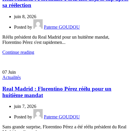
sa réélection
juin 8, 2026
Posted by
Paterne GOUDOU
Réélu président du Real Madrid pour un huitième mandat,
Florentino Pérez s'est rapidemen...
Continue reading
07
Juin
Actualités
Real Madrid : Florentino Pérez réélu pour un
huitième mandat
juin 7, 2026
Posted by
Paterne GOUDOU
Sans grande surprise, Florentino Pérez a été réélu président du Real