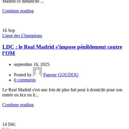
Madrid ce dimanche ...
Continue reading
16
Sep
Ligue des Champions
LDC : le Real Madrid s’impose péniblement contre
l’OM
septembre 16, 2025
Posted by
Paterne GOUDOU
0
comments
Le Real Madrid s'est une fois de plus fait peur à domicile pour son
entrée en lice en li...
Continue reading
14
Déc