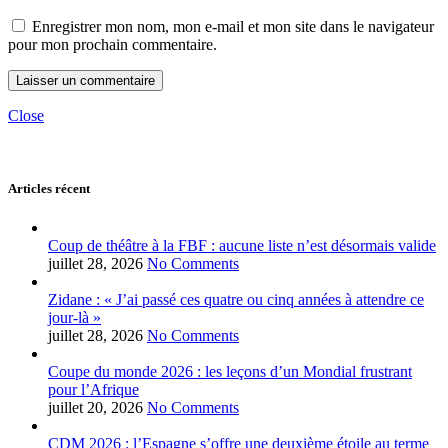
Enregistrer mon nom, mon e-mail et mon site dans le navigateur
pour mon prochain commentaire.
Close
Articles récent
Coup de théâtre à la FBF : aucune liste n’est désormais valide
juillet 28, 2026
No Comments
Zidane : « J’ai passé ces quatre ou cinq années à attendre ce
jour-là »
juillet 28, 2026
No Comments
Coupe du monde 2026 : les leçons d’un Mondial frustrant
pour l’Afrique
juillet 20, 2026
No Comments
CDM 2026 : l’Espagne s’offre une deuxième étoile au terme