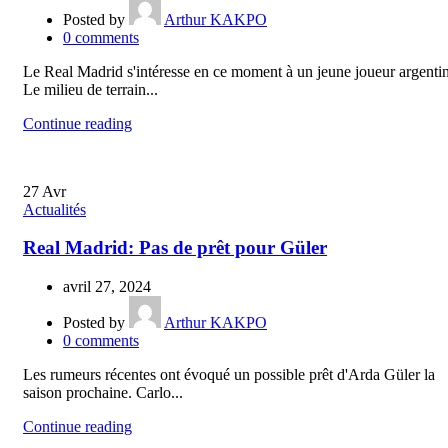
Posted by
Arthur KAKPO
0
comments
Le Real Madrid s'intéresse en ce moment à un jeune joueur argentin
Le milieu de terrain...
Continue reading
27
Avr
Actualités
Real Madrid: Pas de prêt pour Güler
avril 27, 2024
Posted by
Arthur KAKPO
0
comments
Les rumeurs récentes ont évoqué un possible prêt d'Arda Güler la
saison prochaine. Carlo...
Continue reading