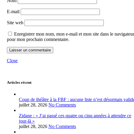
Nom
E-mail
Site web
Enregistrer mon nom, mon e-mail et mon site dans le navigateu
pour mon prochain commentaire.
Close
Articles récent
Coup de théâtre à la FBF : aucune liste n’est désormais valid
juillet 28, 2026
No Comments
Zidane : « J’ai passé ces quatre ou cinq années à attendre ce
jour-là »
juillet 28, 2026
No Comments