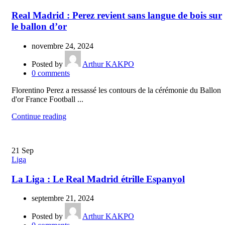
Real Madrid : Perez revient sans langue de bois sur
le ballon d’or
novembre 24, 2024
Posted by
Arthur KAKPO
0
comments
Florentino Perez a ressassé les contours de la cérémonie du Ballon
d'or France Football ...
Continue reading
21
Sep
Liga
La Liga : Le Real Madrid étrille Espanyol
septembre 21, 2024
Posted by
Arthur KAKPO