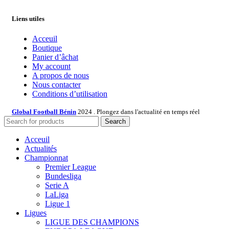
Liens utiles
Acceuil
Boutique
Panier d’âchat
My account
A propos de nous
Nous contacter
Conditions d’utilisation
Global Football Bénin
2024 . Plongez dans l'actualité en temps réel
Search
Acceuil
Actualités
Championnat
Premier League
Bundesliga
Serie A
LaLiga
Ligue 1
Ligues
LIGUE DES CHAMPIONS