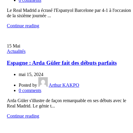
0
comments
Le Real Madrid a écrasé l'Espanyol Barcelone par 4-1 à l'occasion
de la sixième journée ...
Continue reading
15
Mai
Actualités
Espagne : Arda Güler fait des débuts parfaits
mai 15, 2024
Posted by
Arthur KAKPO
0
comments
Arda Güler s'illustre de façon remarquable en ses débuts avec le
Real Madrid. Le génie t...
Continue reading