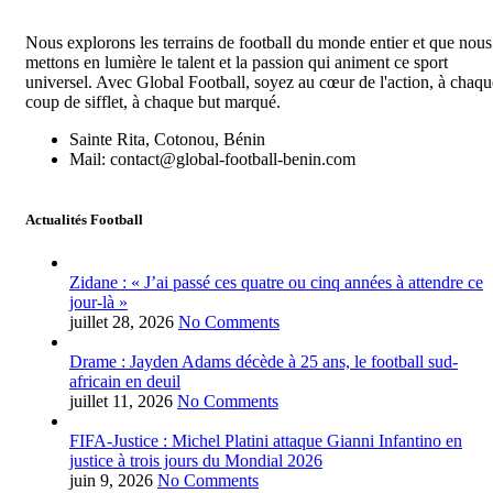
Nous explorons les terrains de football du monde entier et que nous
mettons en lumière le talent et la passion qui animent ce sport
universel. Avec Global Football, soyez au cœur de l'action, à chaqu
coup de sifflet, à chaque but marqué.
Sainte Rita, Cotonou, Bénin
Mail: contact@global-football-benin.com
Actualités Football
Zidane : « J’ai passé ces quatre ou cinq années à attendre ce
jour-là »
juillet 28, 2026
No Comments
Drame : Jayden Adams décède à 25 ans, le football sud-
africain en deuil
juillet 11, 2026
No Comments
FIFA-Justice : Michel Platini attaque Gianni Infantino en
justice à trois jours du Mondial 2026
juin 9, 2026
No Comments