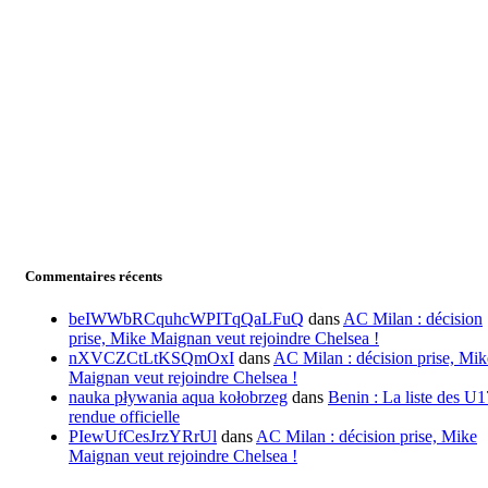
Commentaires récents
beIWWbRCquhcWPITqQaLFuQ
dans
AC Milan : décision
prise, Mike Maignan veut rejoindre Chelsea !
nXVCZCtLtKSQmOxI
dans
AC Milan : décision prise, Mik
Maignan veut rejoindre Chelsea !
nauka pływania aqua kołobrzeg
dans
Benin : La liste des U1
rendue officielle
PIewUfCesJrzYRrUl
dans
AC Milan : décision prise, Mike
Maignan veut rejoindre Chelsea !