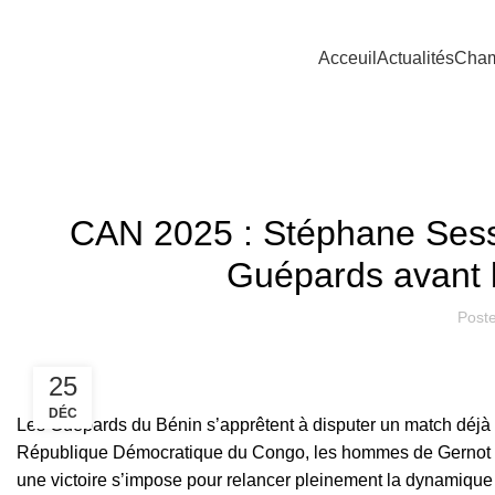
Acceuil
Actualités
Cham
CAN 2025 : Stéphane Sess
Guépards avant 
Post
25
DÉC
Les Guépards du Bénin s’apprêtent à disputer un match déjà
République Démocratique du Congo,
les hommes de Gernot Ro
une victoire s’impose pour relancer pleinement la dynamique