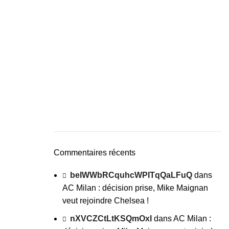
Commentaires récents
beIWWbRCquhcWPITqQaLFuQ
dans
AC Milan : décision prise, Mike Maignan
veut rejoindre Chelsea !
nXVCZCtLtKSQmOxI
dans
AC Milan :