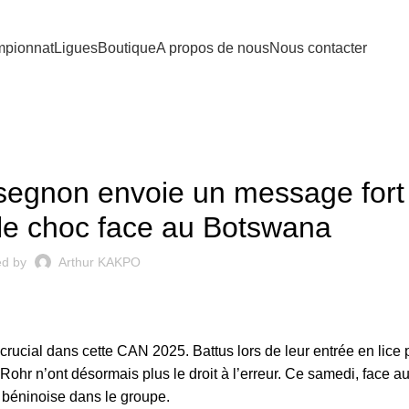
pionnat
Ligues
Boutique
A propos de nous
Nous contacter
CAN 2025
egnon envoie un message fort
le choc face au Botswana
ed by
Arthur KAKPO
 crucial dans cette CAN 2025.
Battus lors de leur entrée en lice 
hr n’ont désormais plus le droit à l’erreur. Ce samedi, face 
 béninoise dans le groupe.