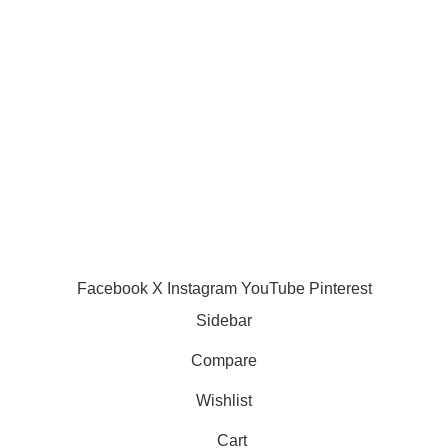
ttaque Gianni Infantino en
Comments
ustice à trois jours du Mondial
026
AC Milan :
uin 9, 2026
No Comments
décision prise,
Mike Maignan
veut rejoindre
Chelsea !
juin 5, 2025
7
Comments
Facebook
X
Instagram
YouTube
Pinterest
Sidebar
Compare
Wishlist
Cart