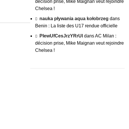
décision prise, Mike Maignan veut rejoindre
Chelsea !
nauka pływania aqua kołobrzeg
dans
Benin : La liste des U17 rendue officielle
PIewUfCesJrzYRrUl
dans
AC Milan :
décision prise, Mike Maignan veut rejoindre
Chelsea !