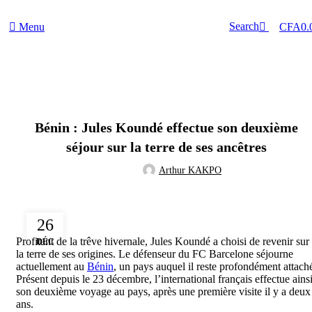
0
Search
Menu
CFA
0.
ACTUALITÉS
Bénin : Jules Koundé effectue son deuxième
séjour sur la terre de ses ancêtres
Arthur KAKPO
26
Profitant de la trêve hivernale, Jules Koundé a choisi de revenir sur
DÉC
la terre de ses origines. Le défenseur du FC Barcelone séjourne
actuellement au
Bénin
, un pays auquel il reste profondément attach
Présent depuis le 23 décembre, l’international français effectue ains
son deuxième voyage au pays, après une première visite il y a deux
ans.