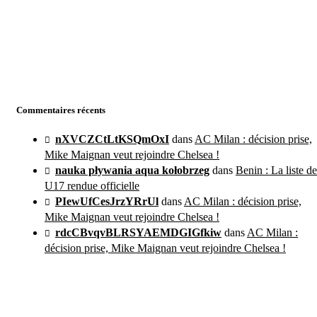
Commentaires récents
nXVCZCtLtKSQmOxI
dans
AC Milan : décision prise,
Mike Maignan veut rejoindre Chelsea !
nauka pływania aqua kołobrzeg
dans
Benin : La liste de
U17 rendue officielle
PIewUfCesJrzYRrUl
dans
AC Milan : décision prise,
Mike Maignan veut rejoindre Chelsea !
rdcCBvqvBLRSYAEMDGIGfkiw
dans
AC Milan :
décision prise, Mike Maignan veut rejoindre Chelsea !