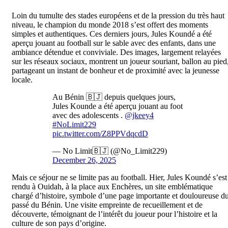
Loin du tumulte des stades européens et de la pression du très haut
niveau, le champion du monde 2018 s’est offert des moments
simples et authentiques. Ces derniers jours, Jules Koundé a été
aperçu jouant au football sur le sable avec des enfants, dans une
ambiance détendue et conviviale. Des images, largement relayées
sur les réseaux sociaux, montrent un joueur souriant, ballon au pied
partageant un instant de bonheur et de proximité avec la jeunesse
locale.
Au Bénin 🇧🇯 depuis quelques jours,
Jules Kounde a été aperçu jouant au foot
avec des adolescents .
@jkeey4
#NoLimit229
pic.twitter.com/Z8PPVdqcdD
— No Limit🇧🇯 (@No_Limit229)
December 26, 2025
Mais ce séjour ne se limite pas au football. Hier, Jules Koundé s’est
rendu à Ouidah, à la place aux Enchères, un site emblématique
chargé d’histoire, symbole d’une page importante et douloureuse d
passé du Bénin. Une visite empreinte de recueillement et de
découverte, témoignant de l’intérêt du joueur pour l’histoire et la
culture de son pays d’origine.