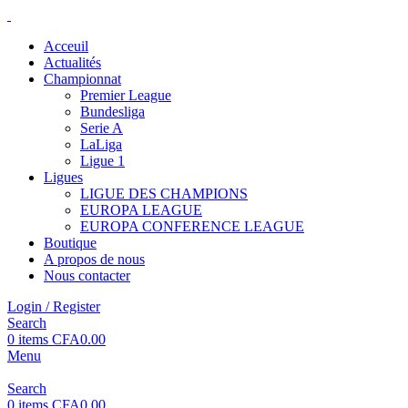
Acceuil
Actualités
Championnat
Premier League
Bundesliga
Serie A
LaLiga
Ligue 1
Ligues
LIGUE DES CHAMPIONS
EUROPA LEAGUE
EUROPA CONFERENCE LEAGUE
Boutique
A propos de nous
Nous contacter
Login / Register
Search
0
items
CFA
0.00
Menu
Search
0
items
CFA
0.00