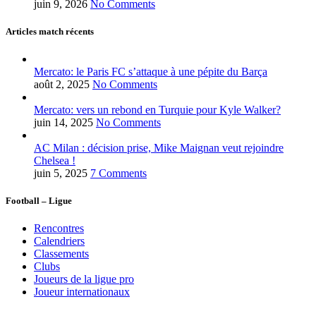
juin 9, 2026
No Comments
Articles match récents
Mercato: le Paris FC s’attaque à une pépite du Barça
août 2, 2025
No Comments
Mercato: vers un rebond en Turquie pour Kyle Walker?
juin 14, 2025
No Comments
AC Milan : décision prise, Mike Maignan veut rejoindre
Chelsea !
juin 5, 2025
7 Comments
Football – Ligue
Rencontres
Calendriers
Classements
Clubs
Joueurs de la ligue pro
Joueur internationaux