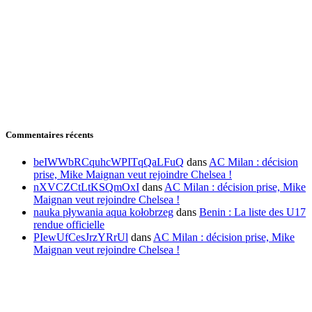
Commentaires récents
beIWWbRCquhcWPITqQaLFuQ
dans
AC Milan : décision
prise, Mike Maignan veut rejoindre Chelsea !
nXVCZCtLtKSQmOxI
dans
AC Milan : décision prise, Mike
Maignan veut rejoindre Chelsea !
nauka pływania aqua kołobrzeg
dans
Benin : La liste des U17
rendue officielle
PIewUfCesJrzYRrUl
dans
AC Milan : décision prise, Mike
Maignan veut rejoindre Chelsea !