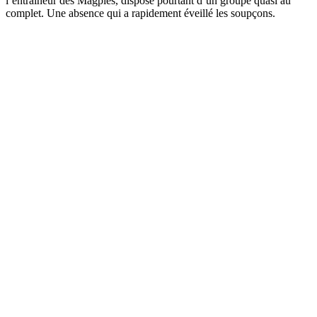
l’entraîneur des Magpies, dispose pourtant d’un groupe quasi au
complet. Une absence qui a rapidement éveillé les soupçons.