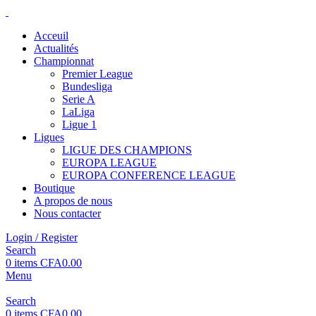
Acceuil
Actualités
Championnat
Premier League
Bundesliga
Serie A
LaLiga
Ligue 1
Ligues
LIGUE DES CHAMPIONS
EUROPA LEAGUE
EUROPA CONFERENCE LEAGUE
Boutique
A propos de nous
Nous contacter
Login / Register
Search
0
items
CFA
0.00
Menu
Search
0
items
CFA
0.00