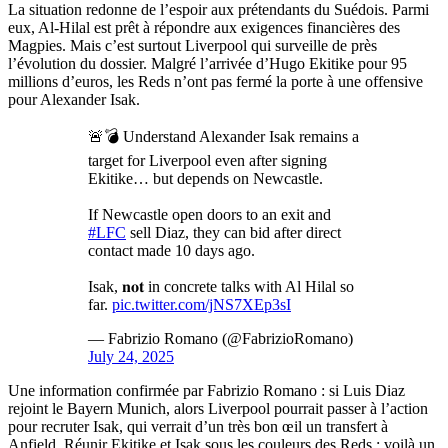
La situation redonne de l’espoir aux prétendants du Suédois. Parmi
eux, Al-Hilal est prêt à répondre aux exigences financières des
Magpies. Mais c’est surtout Liverpool qui surveille de près
l’évolution du dossier. Malgré l’arrivée d’Hugo Ekitike pour 95
millions d’euros, les Reds n’ont pas fermé la porte à une offensive
pour Alexander Isak.
🚨💣 Understand Alexander Isak remains a
target for Liverpool even after signing
Ekitike… but depends on Newcastle.
If Newcastle open doors to an exit and
#LFC
sell Diaz, they can bid after direct
contact made 10 days ago.
Isak, 𝐧𝐨𝐭 in concrete talks with Al Hilal so
far.
pic.twitter.com/jNS7XEp3sI
— Fabrizio Romano (@FabrizioRomano)
July 24, 2025
Une information confirmée par Fabrizio Romano : si Luis Diaz
rejoint le Bayern Munich, alors Liverpool pourrait passer à l’action
pour recruter Isak, qui verrait d’un très bon œil un transfert à
Anfield. Réunir Ekitike et Isak sous les couleurs des Reds : voilà un