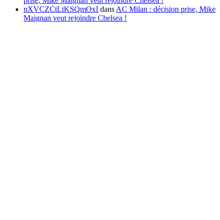
prise, Mike Maignan veut rejoindre Chelsea !
nXVCZCtLtKSQmOxI
dans
AC Milan : décision prise, Mike
Maignan veut rejoindre Chelsea !