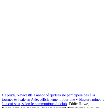
Ce jeudi, Newcastle a annoncé qu’Isak ne participera pas à la
tournée estivale en Asie, officiellement pour une « blessure mineure
à la cuisse », selon le communiqué du club
. Eddie Howe,