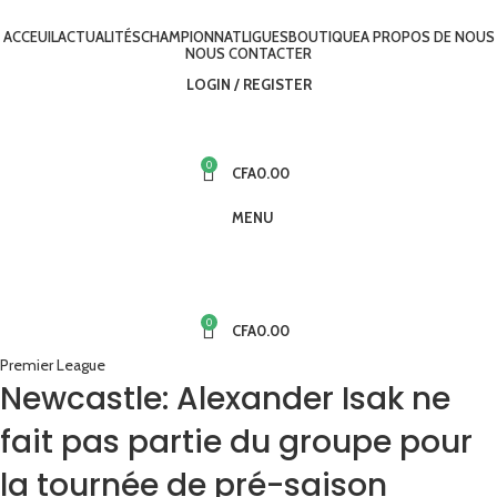
ACCEUIL
ACTUALITÉS
CHAMPIONNAT
LIGUES
BOUTIQUE
A PROPOS DE NOUS
NOUS CONTACTER
LOGIN / REGISTER
0
CFA
0.00
MENU
0
CFA
0.00
Premier League
Newcastle: Alexander Isak ne
fait pas partie du groupe pour
la tournée de pré-saison