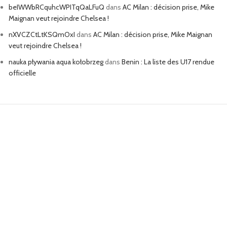
beIWWbRCquhcWPITqQaLFuQ
dans
AC Milan : décision prise, Mike
Maignan veut rejoindre Chelsea !
nXVCZCtLtKSQmOxI
dans
AC Milan : décision prise, Mike Maignan
veut rejoindre Chelsea !
nauka pływania aqua kołobrzeg
dans
Benin : La liste des U17 rendue
officielle