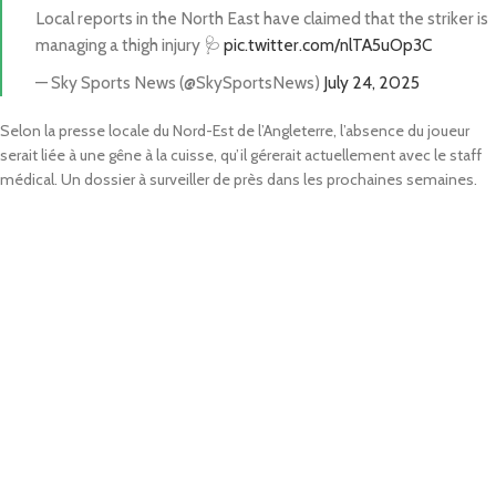
Local reports in the North East have claimed that the striker is
managing a thigh injury 🩺
pic.twitter.com/nlTA5uOp3C
— Sky Sports News (@SkySportsNews)
July 24, 2025
Selon la presse locale du Nord-Est de l’Angleterre, l’absence du joueur
serait liée à une gêne à la cuisse, qu’il gérerait actuellement avec le staff
médical. Un dossier à surveiller de près dans les prochaines semaines.