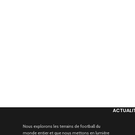
ACTUALI
Nous explorons les terrains de football du
monde entier et que nous mettons en lumière