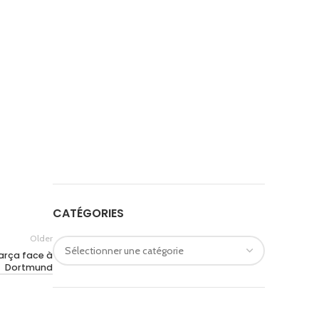
CATÉGORIES
Older
Barça face à
Dortmund