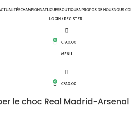
ACTUALITÉS
CHAMPIONNAT
LIGUES
BOUTIQUE
A PROPOS DE NOUS
NOUS CO
LOGIN / REGISTER
0
CFA
0.00
MENU
0
CFA
0.00
per le choc Real Madrid-Arsenal