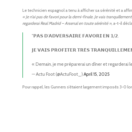
Le technicien espagnol a tenu à afficher sa sérénité et a affi
« Je n’ai pas de favori pour la demi-finale. Je vais tranquilleme
regarderai Real Madrid – Arsenal en toute sérénité »,
a-t-il déc
"𝗣𝗔𝗦 𝗗’𝗔𝗗𝗩𝗘𝗥𝗦𝗔𝗜𝗥𝗘 𝗙𝗔𝗩𝗢𝗥𝗜 𝗘𝗡 𝟭/𝟮.
𝗝𝗘 𝗩𝗔𝗜𝗦 𝗣𝗥𝗢𝗙𝗜𝗧𝗘𝗥 𝗧𝗥𝗘̀𝗦 𝗧𝗥𝗔𝗡𝗤𝗨𝗜𝗟𝗟𝗘𝗠𝗘
« Demain, je me préparerai un dîner et regarderai
— Actu Foot (@ActuFoot_)
April 15, 2025
Pour rappel, les Gunners s’étaient largement imposés 3-0 lors