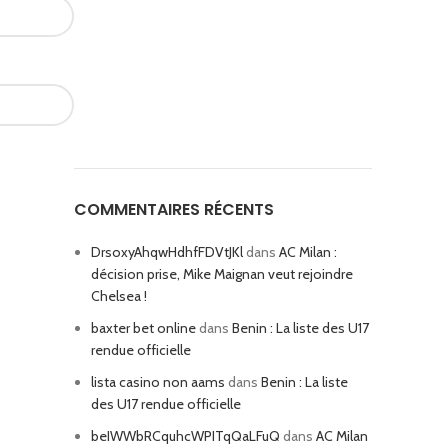
COMMENTAIRES RÉCENTS
DrsoxyAhqwHdhfFDVtJKl
dans
AC Milan :
décision prise, Mike Maignan veut rejoindre
Chelsea !
baxter bet online
dans
Benin : La liste des U17
rendue officielle
lista casino non aams
dans
Benin : La liste
des U17 rendue officielle
beIWWbRCquhcWPITqQaLFuQ
dans
AC Milan