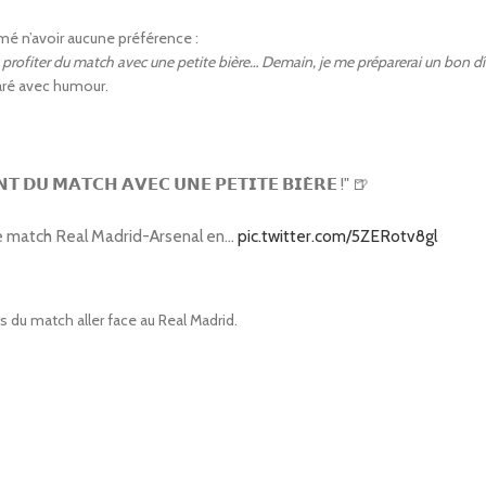
rmé n’avoir aucune préférence :
nt profiter du match avec une petite bière… Demain, je me préparerai un bon dî
laré avec humour.
𝗧 𝗗𝗨 𝗠𝗔𝗧𝗖𝗛 𝗔𝗩𝗘𝗖 𝗨𝗡𝗘 𝗣𝗘𝗧𝗜𝗧𝗘 𝗕𝗜𝗘̀𝗥𝗘 !" 🍺
 le match Real Madrid-Arsenal en…
pic.twitter.com/5ZERotv8gl
 du match aller face au Real Madrid.