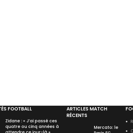
TÉS FOOTBALL
ARTICLES MATCH
FO
RÉCENTS
Zidane : « J’ai passé ces
R
quatre ou cinq années à
Mercato: le
C
attendre ce jour-là »