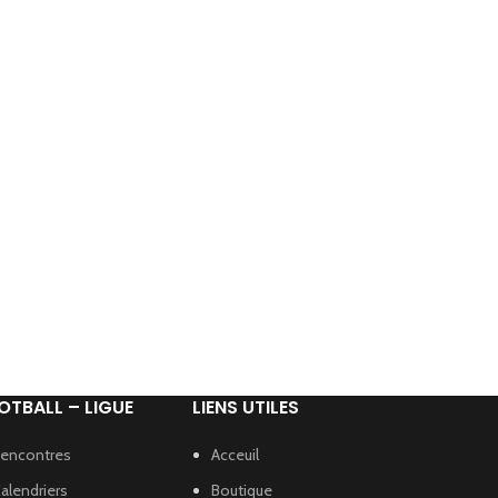
OTBALL – LIGUE
LIENS UTILES
encontres
Acceuil
alendriers
Boutique