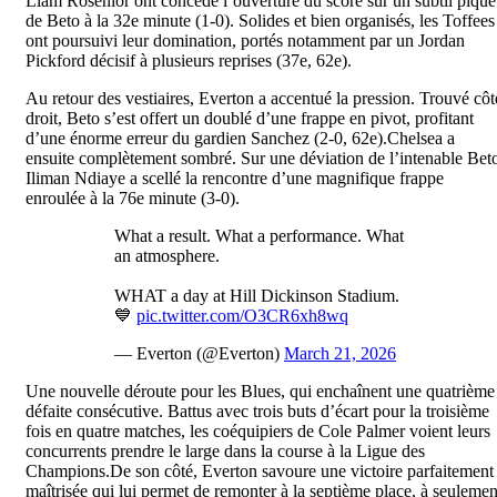
Liam Rosenior ont concédé l’ouverture du score sur un subtil piqué
de Beto à la 32e minute (1-0). Solides et bien organisés, les Toffees
ont poursuivi leur domination, portés notamment par un Jordan
Pickford décisif à plusieurs reprises (37e, 62e).
Au retour des vestiaires, Everton a accentué la pression. Trouvé côt
droit, Beto s’est offert un doublé d’une frappe en pivot, profitant
d’une énorme erreur du gardien Sanchez (2-0, 62e).Chelsea a
ensuite complètement sombré. Sur une déviation de l’intenable Bet
Iliman Ndiaye a scellé la rencontre d’une magnifique frappe
enroulée à la 76e minute (3-0).
What a result. What a performance. What
an atmosphere.
WHAT a day at Hill Dickinson Stadium.
💙
pic.twitter.com/O3CR6xh8wq
— Everton (@Everton)
March 21, 2026
Une nouvelle déroute pour les Blues, qui enchaînent une quatrième
défaite consécutive. Battus avec trois buts d’écart pour la troisième
fois en quatre matches, les coéquipiers de Cole Palmer voient leurs
concurrents prendre le large dans la course à la Ligue des
Champions.De son côté, Everton savoure une victoire parfaitement
maîtrisée qui lui permet de remonter à la septième place, à seulemen