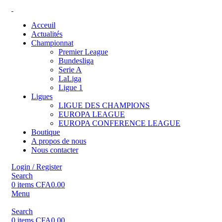
Acceuil
Actualités
Championnat
Premier League
Bundesliga
Serie A
LaLiga
Ligue 1
Ligues
LIGUE DES CHAMPIONS
EUROPA LEAGUE
EUROPA CONFERENCE LEAGUE
Boutique
A propos de nous
Nous contacter
Login / Register
Search
0
items
CFA
0.00
Menu
Search
0
items
CFA
0.00