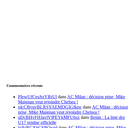
Commentaires récents
PIewUfCesJrzYRrUl
dans
AC Milan : décision prise, Mike
Maignan veut rejoindre Chelsea !
rdcCBvqvBLRSYAEMDGIGfkiw
dans
AC Milan : décisio
prise, Mike Maignan veut rejoindre Chelsea !
qDcBHvFHJavlVlPEYkMFUbsx
dans
Benin : La liste des
U17 rendue officielle
lxfkiRCXhCSBOxgd
dans
AC Milan : décision prise, Mike