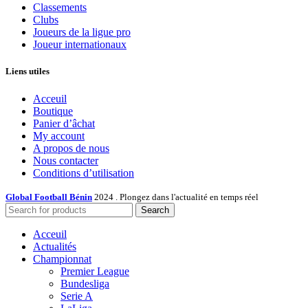
Classements
Clubs
Joueurs de la ligue pro
Joueur internationaux
Liens utiles
Acceuil
Boutique
Panier d’âchat
My account
A propos de nous
Nous contacter
Conditions d’utilisation
Global Football Bénin
2024 . Plongez dans l'actualité en temps réel
Search
Acceuil
Actualités
Championnat
Premier League
Bundesliga
Serie A