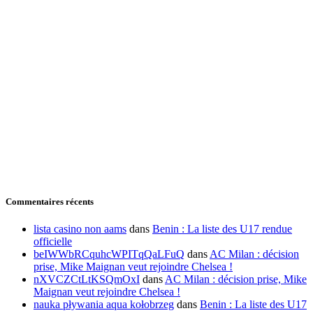
Commentaires récents
lista casino non aams
dans
Benin : La liste des U17 rendue
officielle
beIWWbRCquhcWPITqQaLFuQ
dans
AC Milan : décision
prise, Mike Maignan veut rejoindre Chelsea !
nXVCZCtLtKSQmOxI
dans
AC Milan : décision prise, Mike
Maignan veut rejoindre Chelsea !
nauka pływania aqua kołobrzeg
dans
Benin : La liste des U17