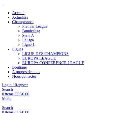
Acceuil
Actualités
Championnat
Premier League
Bundesliga
Serie A
LaLiga
Ligue 1
Ligues
LIGUE DES CHAMPIONS
EUROPA LEAGUE
EUROPA CONFERENCE LEAGUE
Boutique
A propos de nous
Nous contacter
Login / Register
Search
0
items
CFA
0.00
Menu
Search
0
items
CFA
0.00