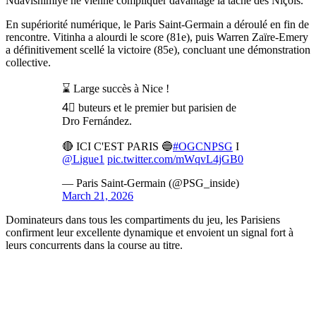
Ndavishimiye ne vienne compliquer davantage la tâche des Niçois.
En supériorité numérique, le Paris Saint-Germain a déroulé en fin de
rencontre. Vitinha a alourdi le score (81e), puis Warren Zaïre-Emery
a définitivement scellé la victoire (85e), concluant une démonstration
collective.
⌛️ Large succès à Nice !
4⃣ buteurs et le premier but parisien de
Dro Fernández.
🔴 ICI C'EST PARIS 🔵
#OGCNPSG
I
@Ligue1
pic.twitter.com/mWqvL4jGB0
— Paris Saint-Germain (@PSG_inside)
March 21, 2026
Dominateurs dans tous les compartiments du jeu, les Parisiens
confirment leur excellente dynamique et envoient un signal fort à
leurs concurrents dans la course au titre.