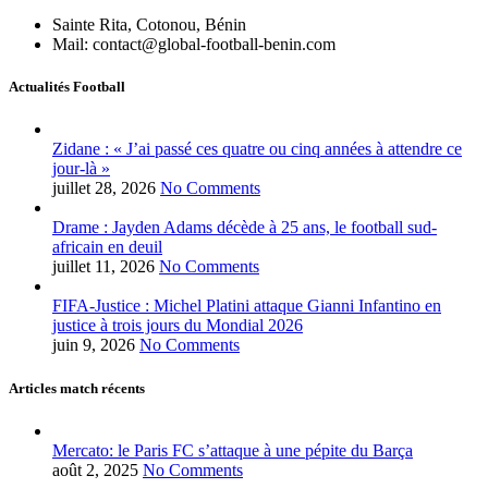
Sainte Rita, Cotonou, Bénin
Mail: contact@global-football-benin.com
Actualités Football
Zidane : « J’ai passé ces quatre ou cinq années à attendre ce
jour-là »
juillet 28, 2026
No Comments
Drame : Jayden Adams décède à 25 ans, le football sud-
africain en deuil
juillet 11, 2026
No Comments
FIFA-Justice : Michel Platini attaque Gianni Infantino en
justice à trois jours du Mondial 2026
juin 9, 2026
No Comments
Articles match récents
Mercato: le Paris FC s’attaque à une pépite du Barça
août 2, 2025
No Comments