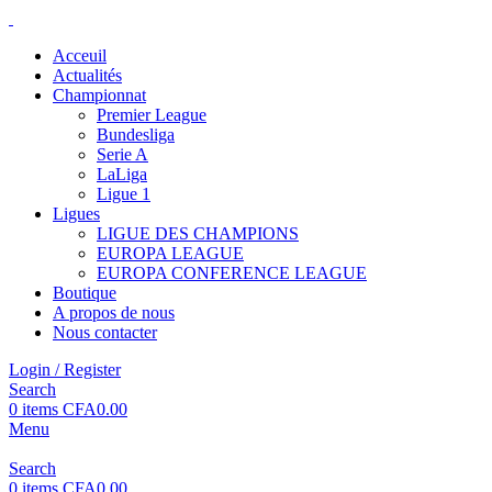
Acceuil
Actualités
Championnat
Premier League
Bundesliga
Serie A
LaLiga
Ligue 1
Ligues
LIGUE DES CHAMPIONS
EUROPA LEAGUE
EUROPA CONFERENCE LEAGUE
Boutique
A propos de nous
Nous contacter
Login / Register
Search
0
items
CFA
0.00
Menu
Search
0
items
CFA
0.00