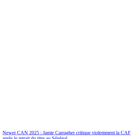
Newer
CAN 2025 : Jamie Carragher critique violemment la CAF
après le retrait du titre au Sénégal