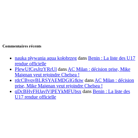
Commentaires récents
nauka pływania aqua kołobrzeg
dans
Benin : La liste des U17
rendue officielle
PIewUfCesJrzYRrUl
dans
AC Milan : décision prise, Mike
Maignan veut rejoindre Chelsea !
rdcCBvqvBLRSYAEMDGIGfkiw
dans
AC Milan : décision
prise, Mike Maignan veut rejoindre Chelsea !
qDcBHvFHJavlVlPEYkMFUbsx
dans
Benin : La liste des
U17 rendue officielle