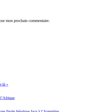
 pour mon prochain commentaire.
r-là »
l’Afrique
ne finale héroïque face à l’Argentine