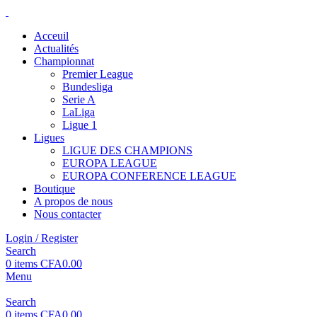
Acceuil
Actualités
Championnat
Premier League
Bundesliga
Serie A
LaLiga
Ligue 1
Ligues
LIGUE DES CHAMPIONS
EUROPA LEAGUE
EUROPA CONFERENCE LEAGUE
Boutique
A propos de nous
Nous contacter
Login / Register
Search
0
items
CFA
0.00
Menu
Search
0
items
CFA
0.00