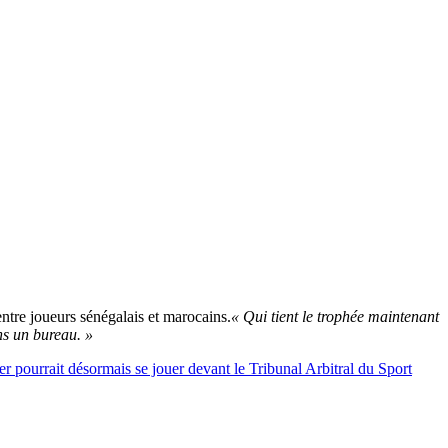
ntre joueurs sénégalais et marocains.
« Qui tient le trophée maintenant
ns un bureau. »
ier pourrait désormais se jouer devant le Tribunal Arbitral du Sport