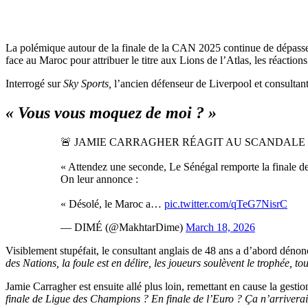
La polémique autour de la finale de la CAN 2025 continue de dépasser 
face au Maroc pour attribuer le titre aux Lions de l’Atlas, les réaction
Interrogé sur
Sky Sports,
l’ancien défenseur de Liverpool et consultan
« Vous vous moquez de moi ? »
🚨 JAMIE CARRAGHER RÉAGIT AU SCANDALE 
« Attendez une seconde, Le Sénégal remporte la finale de 
On leur annonce :
« Désolé, le Maroc a…
pic.twitter.com/qTeG7NisrC
— DIMÉ (@MakhtarDime)
March 18, 2026
Visiblement stupéfait, le consultant anglais de 48 ans a d’abord dénon
des Nations, la foule est en délire, les joueurs soulèvent le trophée, 
Jamie Carragher est ensuite allé plus loin, remettant en cause la gestion
finale de Ligue des Champions ? En finale de l’Euro ? Ça n’arriverait 