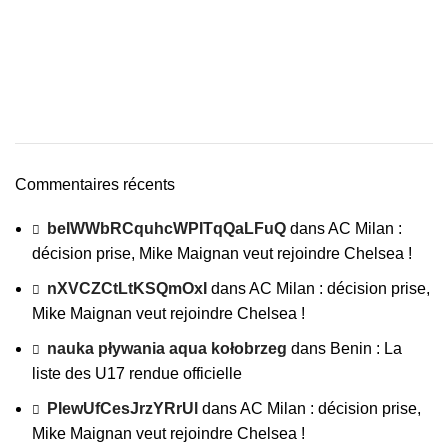
Commentaires récents
beIWWbRCquhcWPITqQaLFuQ
dans
AC Milan :
décision prise, Mike Maignan veut rejoindre Chelsea !
nXVCZCtLtKSQmOxI
dans
AC Milan : décision prise,
Mike Maignan veut rejoindre Chelsea !
nauka pływania aqua kołobrzeg
dans
Benin : La
liste des U17 rendue officielle
PIewUfCesJrzYRrUl
dans
AC Milan : décision prise,
Mike Maignan veut rejoindre Chelsea !