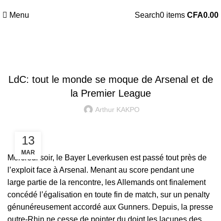
Menu
Search
0
items
CFA
0.00
LIGUE DES CHAMPIONS
LdC: tout le monde se moque de Arsenal et de
la Premier League
Arthur KAKPO
13
MAR
Mercredi soir, le Bayer Leverkusen est passé tout près de
l’exploit face à Arsena
l. Menant au score pendant une
large partie de la rencontre, les Allemands ont finalement
concédé l’égalisation en toute fin de match, sur un penalty
génunéreusement accordé aux Gunners. Depuis, la presse
outre-Rhin ne cesse de pointer du doigt les lacunes des