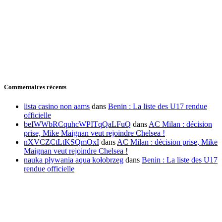
Commentaires récents
lista casino non aams
dans
Benin : La liste des U17 rendue
officielle
beIWWbRCquhcWPITqQaLFuQ
dans
AC Milan : décision
prise, Mike Maignan veut rejoindre Chelsea !
nXVCZCtLtKSQmOxI
dans
AC Milan : décision prise, Mike
Maignan veut rejoindre Chelsea !
nauka pływania aqua kołobrzeg
dans
Benin : La liste des U17
rendue officielle