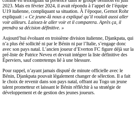
comme en témoignait sa présence dans le groupe béninois en juin
2023. Mais en février 2024, il avait répondu à l’appel de l’équipe
U19 italienne, compliquant sa situation. À l’époque, Gernot Rohr
expliquait :
« Ce jeune-là nous a expliqué qu’il voulait aussi aller
voir ailleurs. Laissez-le aller voir et il comparera. Après ça, il
prendra sa décision définitive. »
Aujourd’hui évoluant en troisième division italienne, Djankpata, qui
n’a plus été sollicité ni par le Bénin ni par l’Italie, s’engage donc
avec son pays natal. L’ancien joueur d’Everton FC figure déjà sur la
pré-liste de Patrice Neveu et devrait intégrer la liste définitive des
Éperviers, sauf contretemps lié à une blessure.
Pour rappel, n’ayant jamais disputé de minute officielle avec le
Bénin, Djankpata pouvait légalement changer de sélection. Il a fait
le choix de revenir dans son pays natal, offrant au Togo un jeune
talent prometteur et laissant le Bénin réfléchir à sa stratégie de
développement et de gestion des jeunes joueurs.