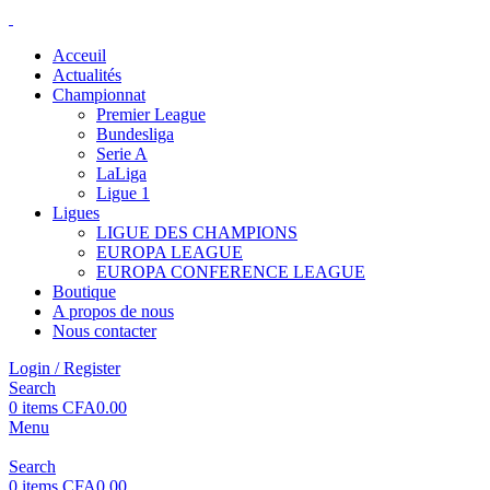
Acceuil
Actualités
Championnat
Premier League
Bundesliga
Serie A
LaLiga
Ligue 1
Ligues
LIGUE DES CHAMPIONS
EUROPA LEAGUE
EUROPA CONFERENCE LEAGUE
Boutique
A propos de nous
Nous contacter
Login / Register
Search
0
items
CFA
0.00
Menu
Search
0
items
CFA
0.00