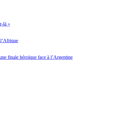
r-là »
l’Afrique
ne finale héroïque face à l’Argentine