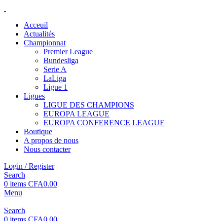
Acceuil
Actualités
Championnat
Premier League
Bundesliga
Serie A
LaLiga
Ligue 1
Ligues
LIGUE DES CHAMPIONS
EUROPA LEAGUE
EUROPA CONFERENCE LEAGUE
Boutique
A propos de nous
Nous contacter
Login / Register
Search
0
items
CFA
0.00
Menu
Search
0
items
CFA
0.00