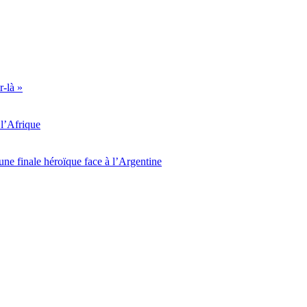
r-là »
l’Afrique
ne finale héroïque face à l’Argentine