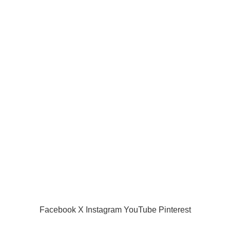
Joueurs de la ligue pro
Joueur internationaux
Liens utiles
Acceuil
Boutique
Panier d’âchat
My account
A propos de nous
Nous contacter
Conditions d’utilisation
Global Football Bénin
2024 . Plongez dans l'actualité en temps réel
Facebook
X
Instagram
YouTube
Pinterest