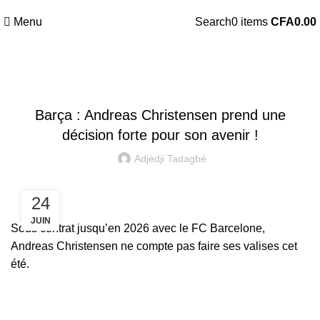
Menu
Search
0
items
CFA
0.00
MERCATO
Barça : Andreas Christensen prend une
décision forte pour son avenir !
Adjèdji Tadagbé
24
JUIN
Sous contrat jusqu’en 2026 avec le FC Barcelone,
Andreas Christensen ne compte pas faire ses valises cet
été.