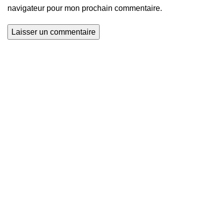
navigateur pour mon prochain commentaire.
Nous explorons les terrains de football du monde entier et
que nous mettons en lumière le talent et la passion qui
animent ce sport universel. Avec Global Football, soyez au
cœur de l'action, à chaque coup de sifflet, à chaque but
marqué.
Sainte Rita, Cotonou, Bénin
Mail: contact@global-football-benin.com
Actualités Football