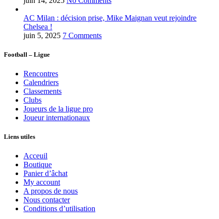
juin 14, 2025
No Comments
AC Milan : décision prise, Mike Maignan veut rejoindre
Chelsea !
juin 5, 2025
7 Comments
Football – Ligue
Rencontres
Calendriers
Classements
Clubs
Joueurs de la ligue pro
Joueur internationaux
Liens utiles
Acceuil
Boutique
Panier d’âchat
My account
A propos de nous
Nous contacter
Conditions d’utilisation