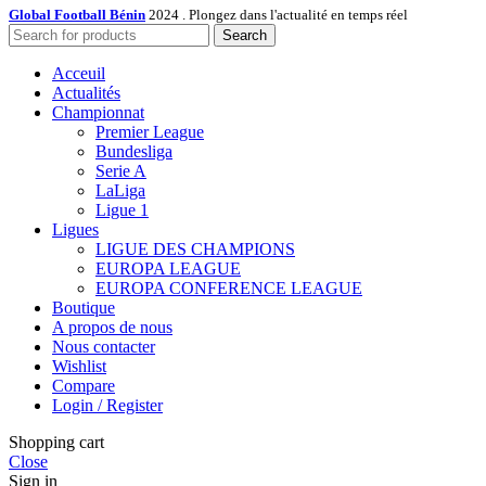
Global Football Bénin
2024 . Plongez dans l'actualité en temps réel
Search
Acceuil
Actualités
Championnat
Premier League
Bundesliga
Serie A
LaLiga
Ligue 1
Ligues
LIGUE DES CHAMPIONS
EUROPA LEAGUE
EUROPA CONFERENCE LEAGUE
Boutique
A propos de nous
Nous contacter
Wishlist
Compare
Login / Register
Shopping cart
Close
Sign in