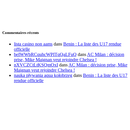
Commentaires récents
lista casino non aams
dans
Benin : La liste des U17 rendue
officielle
beIWWbRCquhcWPITqQaLFuQ
dans
AC Milan : décision
prise, Mike Maignan veut rejoindre Chelsea !
nXVCZCtLtKSQmOxI
dans
AC Milan : décision prise, Mike
Maignan veut rejoindre Chelsea !
nauka pływania aqua kołobrzeg
dans
Benin : La liste des U17
rendue officielle