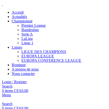
Acceuil
Actualités
Championnat
Premier League
Bundesliga
Serie A
LaLiga
Ligue 1
Ligues
LIGUE DES CHAMPIONS
EUROPA LEAGUE
EUROPA CONFERENCE LEAGUE
Boutique
A propos de nous
Nous contacter
Login / Register
Search
0
items
CFA
0.00
Menu
Search
0
items
CFA
0.00