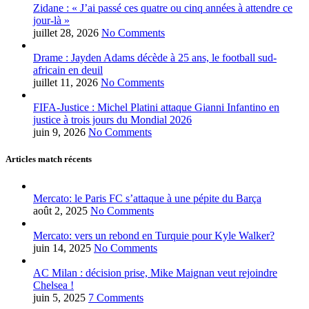
Zidane : « J’ai passé ces quatre ou cinq années à attendre ce
jour-là »
juillet 28, 2026
No Comments
Drame : Jayden Adams décède à 25 ans, le football sud-
africain en deuil
juillet 11, 2026
No Comments
FIFA-Justice : Michel Platini attaque Gianni Infantino en
justice à trois jours du Mondial 2026
juin 9, 2026
No Comments
Articles match récents
Mercato: le Paris FC s’attaque à une pépite du Barça
août 2, 2025
No Comments
Mercato: vers un rebond en Turquie pour Kyle Walker?
juin 14, 2025
No Comments
AC Milan : décision prise, Mike Maignan veut rejoindre
Chelsea !
juin 5, 2025
7 Comments