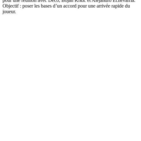
pour une réunion avec Deco, Bojan Krkic et Alejandro Echevarría.
Objectif : poser les bases d’un accord pour une arrivée rapide du
joueur.