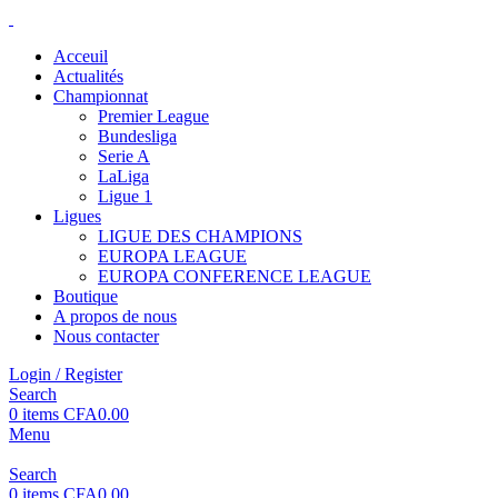
Acceuil
Actualités
Championnat
Premier League
Bundesliga
Serie A
LaLiga
Ligue 1
Ligues
LIGUE DES CHAMPIONS
EUROPA LEAGUE
EUROPA CONFERENCE LEAGUE
Boutique
A propos de nous
Nous contacter
Login / Register
Search
0
items
CFA
0.00
Menu
Search
0
items
CFA
0.00