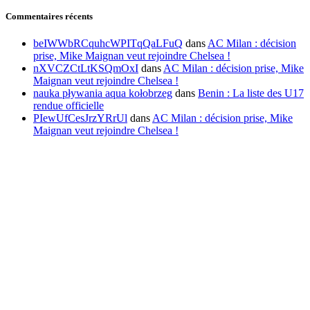
Commentaires récents
beIWWbRCquhcWPITqQaLFuQ
dans
AC Milan : décision
prise, Mike Maignan veut rejoindre Chelsea !
nXVCZCtLtKSQmOxI
dans
AC Milan : décision prise, Mike
Maignan veut rejoindre Chelsea !
nauka pływania aqua kołobrzeg
dans
Benin : La liste des U17
rendue officielle
PIewUfCesJrzYRrUl
dans
AC Milan : décision prise, Mike
Maignan veut rejoindre Chelsea !