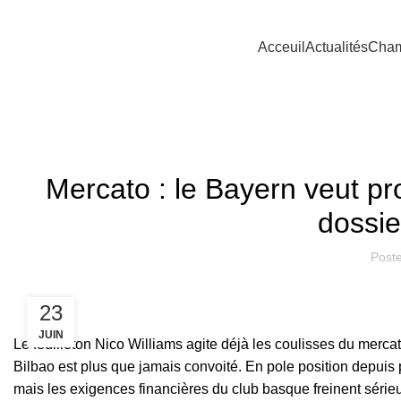
Acceuil
Actualités
Cham
Mercato : le Bayern veut pro
dossie
Post
23
JUIN
Le feuilleton Nico Williams agite déjà les coulisses du mercato
Bilbao est plus que jamais convoité. En pole position depuis p
mais les exigences financières du club basque freinent série