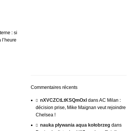
erne : si
à l’heure
Commentaires récents
nXVCZCtLtKSQmOxI
dans
AC Milan :
décision prise, Mike Maignan veut rejoindre
Chelsea !
nauka pływania aqua kołobrzeg
dans