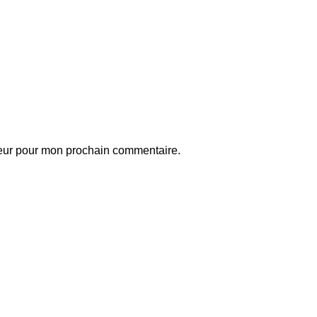
teur pour mon prochain commentaire.
ball
Articles match récents
idane : « J’ai passé ces quatre
Mercato: le Paris
u cinq années à attendre ce
FC s’attaque à
our-là »
une pépite du