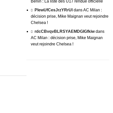
Benin : La liste des U17 rendue officielle
PIewUfCesJrzYRrUl
dans
AC Milan :
décision prise, Mike Maignan veut rejoindre
Chelsea !
rdcCBvqvBLRSYAEMDGIGfkiw
dans
AC Milan : décision prise, Mike Maignan
veut rejoindre Chelsea !