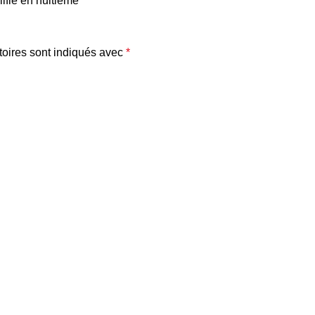
ifie en huitième
oires sont indiqués avec
*