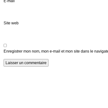
E-mail
Site web
Enregistrer mon nom, mon e-mail et mon site dans le naviga
Actualités Foot
Z
Nous explorons les terrains de football du
o
monde entier et que nous mettons en lumière
j