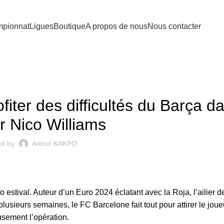
pionnat
Ligues
Boutique
A propos de nous
Nous contacter
MERCATO
fiter des difficultés du Barça da
r Nico Williams
ed by
Arthur KAKPO
 estival. Auteur d’un Euro 2024 éclatant avec la Roja, l’ailier de
lusieurs semaines, le FC Barcelone fait tout pour attirer le joue
usement l’opération
.