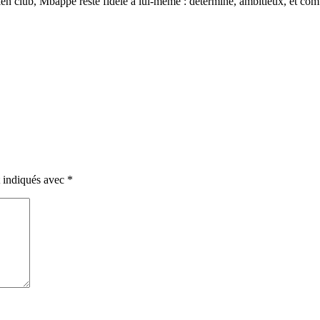
cien club, Mbappé reste fidèle à lui-même : déterminé, ambitieux, et com
t indiqués avec
*