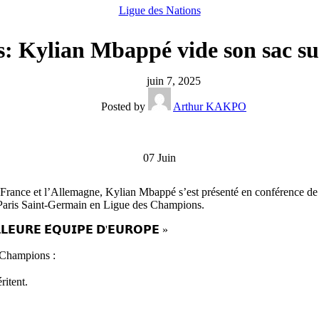
Ligue des Nations
s: Kylian Mbappé vide son sac su
juin 7, 2025
Posted by
Arthur KAKPO
07
Juin
a France et l’Allemagne, Kylian Mbappé s’est présenté en conférence de 
du Paris Saint-Germain en Ligue des Champions.
𝗟𝗟𝗘𝗨𝗥𝗘 𝗘́𝗤𝗨𝗜𝗣𝗘 𝗗'𝗘𝗨𝗥𝗢𝗣𝗘 »
 Champions :
ritent.