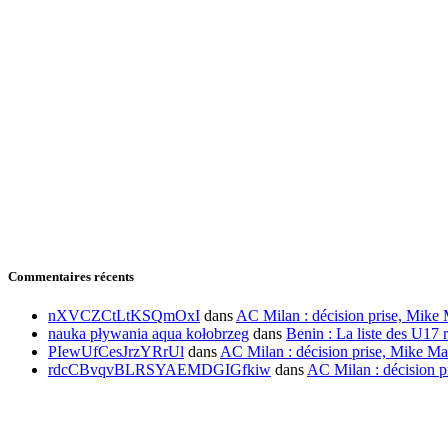
Commentaires récents
nXVCZCtLtKSQmOxI
dans
AC Milan : décision prise, Mike 
nauka pływania aqua kołobrzeg
dans
Benin : La liste des U17 r
PIewUfCesJrzYRrUl
dans
AC Milan : décision prise, Mike Ma
rdcCBvqvBLRSYAEMDGIGfkiw
dans
AC Milan : décision p