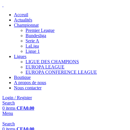
Acceuil
Actualités
Championnat
Premier League
Bundesliga
Serie A
LaLiga
Ligue 1
Ligues
LIGUE DES CHAMPIONS
EUROPA LEAGUE
EUROPA CONFERENCE LEAGUE
Boutique
A propos de nous
Nous contacter
Login / Register
Search
0
items
CFA
0.00
Menu
Search
0
items
CFA
0.00