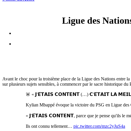
Ligue des Nation
Avant le choc pour la troisième place de la Ligue des Nations entre l
sur plusieurs sujets sensibles, à commencer par le sacre historique 
🚨 « 𝗝'𝗘́𝗧𝗔𝗜𝗦 𝗖𝗢𝗡𝗧𝗘𝗡𝗧 (…) 𝗖'𝗘́𝗧𝗔𝗜𝗧 𝗟𝗔 𝗠𝗘𝗜
Kylian Mbappé évoque la victoire du PSG en Ligue des
« 𝗝'𝗘́𝗧𝗔𝗜𝗦 𝗖𝗢𝗡𝗧𝗘𝗡𝗧, parce que je pense qu'ils le mé
Ils ont connu tellement…
pic.twitter.com/mzc2yJuS4a