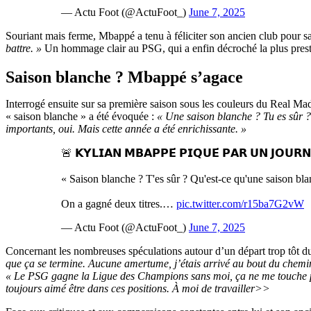
— Actu Foot (@ActuFoot_)
June 7, 2025
Souriant mais ferme, Mbappé a tenu à féliciter son ancien club pour sa 
battre. »
Un hommage clair au PSG, qui a enfin décroché la plus prest
Saison blanche ? Mbappé s’agace
Interrogé ensuite sur sa première saison sous les couleurs du Real M
« saison blanche » a été évoquée :
« Une saison blanche ? Tu es sûr ?
importants, oui. Mais cette année a été enrichissante. »
🚨 𝗞𝗬𝗟𝗜𝗔𝗡 𝗠𝗕𝗔𝗣𝗣𝗘́ 𝗣𝗜𝗤𝗨𝗘́ 𝗣𝗔𝗥 𝗨𝗡 𝗝𝗢𝗨𝗥𝗡
« Saison blanche ? T'es sûr ? Qu'est-ce qu'une saison bl
On a gagné deux titres.…
pic.twitter.com/r15ba7G2vW
— Actu Foot (@ActuFoot_)
June 7, 2025
Concernant les nombreuses spéculations autour d’un départ trop tôt d
que ça se termine. Aucune amertume, j’étais arrivé au bout du chemin
« Le PSG gagne la Ligue des Champions sans moi, ça ne me touche pas.
toujours aimé être dans ces positions. À moi de travailler>>