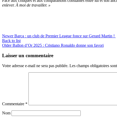
Face aux critiques et aux comparaisons constantes entre lui et son an
enlever. À moi de travailler. »
Newer
Barça : un club de Premier League fonce sur Gerard Martin !
Back to list
Older
Ballon d’Or 2025 : Cristiano Ronaldo donne son favori
Laisser un commentaire
Votre adresse e-mail ne sera pas publiée.
Les champs obligatoires son
Commentaire
*
Nom