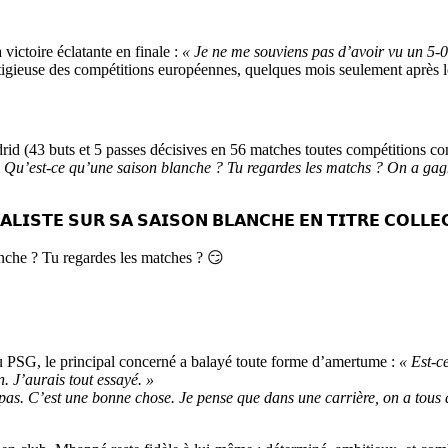
victoire éclatante en finale :
« Je ne me souviens pas d’avoir vu un 5-0
igieuse des compétitions européennes, quelques mois seulement après le
adrid (43 buts et 5 passes décisives en 56 matches toutes compétitions 
 Qu’est-ce qu’une saison blanche ? Tu regardes les matchs ? On a gagné
𝗔𝗟𝗜𝗦𝗧𝗘 𝗦𝗨𝗥 𝗦𝗔 𝗦𝗔𝗜𝗦𝗢𝗡 𝗕𝗟𝗔𝗡𝗖𝗛𝗘 𝗘𝗡 𝗧𝗜𝗧𝗥𝗘 𝗖𝗢𝗟𝗟𝗘𝗖
anche ? Tu regardes les matches ? 😏
u PSG, le principal concerné a balayé toute forme d’amertume :
« Est-ce
. J’aurais tout essayé. »
 C’est une bonne chose. Je pense que dans une carrière, on a tous des d