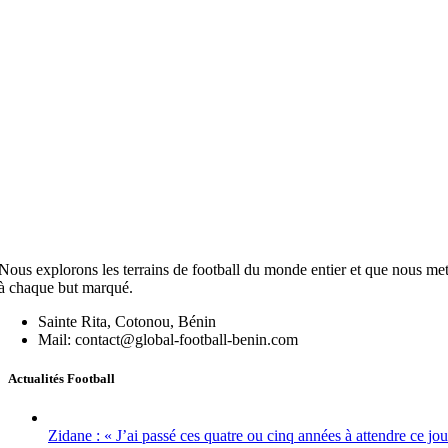
Nous explorons les terrains de football du monde entier et que nous mett
à chaque but marqué.
Sainte Rita, Cotonou, Bénin
Mail: contact@global-football-benin.com
Actualités Football
Zidane : « J’ai passé ces quatre ou cinq années à attendre ce jou