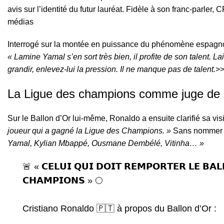
avis sur l’identité du futur lauréat. Fidèle à son franc-parle
médias
Interrogé sur la montée en puissance du phénomène espagno
« Lamine Yamal s’en sort très bien, il profite de son talent. La
grandir, enlevez-lui la pression. Il ne manque pas de talent.
>
La Ligue des champions comme juge de 
Sur le Ballon d’Or lui-même, Ronaldo a ensuite clarifié sa vi
joueur qui a gagné la Ligue des Champions. »
Sans nommer de
Yamal, Kylian Mbappé, Ousmane Dembélé, Vitinha… »
🚨 « 𝗖𝗘𝗟𝗨𝗜 𝗤𝗨𝗜 𝗗𝗢𝗜𝗧 𝗥𝗘𝗠𝗣𝗢𝗥𝗧𝗘𝗥 𝗟𝗘 𝗕𝗔𝗟
𝗖𝗛𝗔𝗠𝗣𝗜𝗢𝗡𝗦 » 🌕
Cristiano Ronaldo 🇵🇹 à propos du Ballon d’Or :