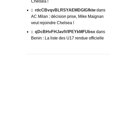
Chelsea !
rdcCBvqvBLRSYAEMDGIGfkiw
dans
AC Milan : décision prise, Mike Maignan
veut rejoindre Chelsea !
qDcBHvFHJavlVlPEYkMFUbsx
dans
Benin : La liste des U17 rendue officielle