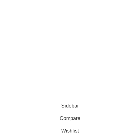
juin 14, 2025
No
ttaque Gianni Infantino en
Comments
ustice à trois jours du Mondial
026
AC Milan :
uin 9, 2026
No Comments
décision prise,
Mike Maignan
veut rejoindre
Chelsea !
juin 5, 2025
5
Comments
Global Football Bénin
2024 . Plongez dans l'actualité en temps réel
Sidebar
Compare
Wishlist