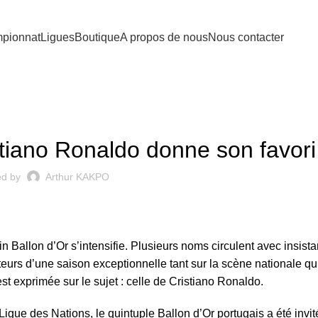
pionnat
Ligues
Boutique
A propos de nous
Nous contacter
ACTUALITÉS
stiano Ronaldo donne son favori
ed by
Arthur KAKPO
in Ballon d’Or s’intensifie. Plusieurs noms circulent avec insist
 d’une saison exceptionnelle tant sur la scène nationale qu’
st exprimée sur le sujet : celle de Cristiano Ronaldo.
 Ligue des Nations, le quintuple Ballon d’Or portugais a été invi