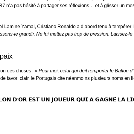
r, CR7 n’a pas hésité à partager ses réflexions… et à glisser un m
l Lamine Yamal, Cristiano Ronaldo a d’abord tenu à tempérer 
issons-le grandir. Ne lui mettez pas trop de pression. Laissez-le 
>
paix
sion des choses :
« Pour moi, celui qui doit remporter le Ballon d’
 favori clair, le Portugais cite néanmoins plusieurs noms en li
𝗟𝗢𝗡 𝗗’𝗢𝗥 𝗘𝗦𝗧 𝗨𝗡 𝗝𝗢𝗨𝗘𝗨𝗥 𝗤𝗨𝗜 𝗔 𝗚𝗔𝗚𝗡𝗘́ 𝗟𝗔 𝗟𝗜