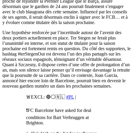
proche de rejoindre la Premier League que le Barça, assure
désormais que le gardien de 24 ans pourrait finalement s’engager
avec le club blaugrana dès cette semaine. Influencé par les conseils
de ses agents, il serait désormais enclin à signer avec le FCB… et à
y évoluer comme titulaire dès la saison prochaine.
Une hypothèse renforcée par l’incertitude autour de l’avenir des
deux portiers actuellement en place. Ter Stegen ne ferait plus
l’unanimité en interne, et son statut de titulaire pour la saison
prochaine est fortement remis en question. Du côté des supporters, le
hashtag #terStegenOut est devenu l’un des plus partagés sur les
réseaux sociaux espagnols, témoignant d’un véritable désamour.
Quant à Szczesny, il dispose certes d’une offre de prolongation d’un
an, mais son silence laisse penser qu’il envisage davantage la retraite
que la poursuite de sa carrière. Dans ce contexte, Joan Garcia,
annoncé hier encore loin de Barcelone, pourrait bien en devenir le
nouveau gardien numéro un dans les prochaines semaines.
🚨EXCL: 🔵⚪️🇳🇱
#PL
|
❗️FC Barcelone have asked for deal
conditions for Bart Verbruggen at
Brighton.