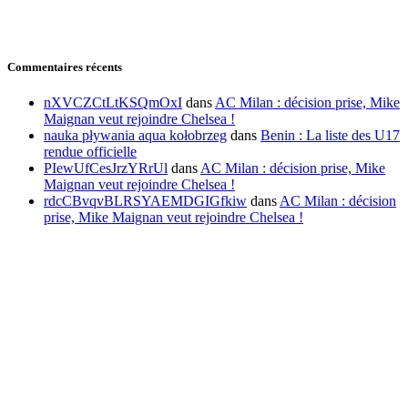
Commentaires récents
nXVCZCtLtKSQmOxI
dans
AC Milan : décision prise, Mike
Maignan veut rejoindre Chelsea !
nauka pływania aqua kołobrzeg
dans
Benin : La liste des U17
rendue officielle
PIewUfCesJrzYRrUl
dans
AC Milan : décision prise, Mike
Maignan veut rejoindre Chelsea !
rdcCBvqvBLRSYAEMDGIGfkiw
dans
AC Milan : décision
prise, Mike Maignan veut rejoindre Chelsea !