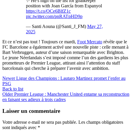
✨️ He's high on the list for goalkeeper
position with Joan García from Espanyol
https://t.co/OCe6BlfZ1c
pic.twitter.com/pnRATpHD9p
— Santi Aouna (@Santi_J_FM)
May 27,
2025
Et ce n’est pas tout ! Toujours ce mardi,
Foot Mercato
révèle que le
FC Barcelone a également activé une nouvelle piste : celle menant à
Bart Verbruggen, auteur d’une saison remarquable avec Brighton.
Le jeune Néerlandais s’est imposé comme l’un des gardiens les plus
prometteurs de Premier League, attirant ainsi l’attention du staff
barcelonais qui cherche à préparer l’avenir avec ambition.
Newer
Ligue des Champions : Lautaro Martinez promet l’enfer au
PSG
Back to list
Older
Premier League : Manchester United entame sa reconstruction
en faisant ses adieux à trois cadres
Laisser un commentaire
Votre adresse e-mail ne sera pas publiée.
Les champs obligatoires
sont indiqués avec
*