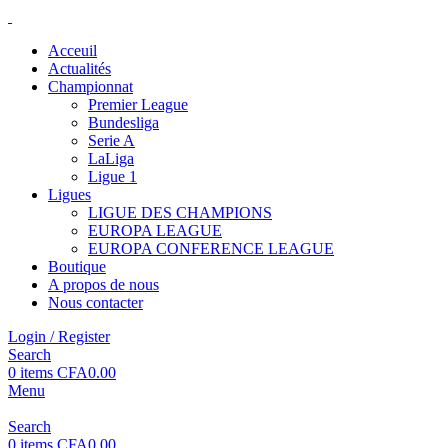
Acceuil
Actualités
Championnat
Premier League
Bundesliga
Serie A
LaLiga
Ligue 1
Ligues
LIGUE DES CHAMPIONS
EUROPA LEAGUE
EUROPA CONFERENCE LEAGUE
Boutique
A propos de nous
Nous contacter
Login / Register
Search
0
items
CFA
0.00
Menu
Search
0
items
CFA
0.00