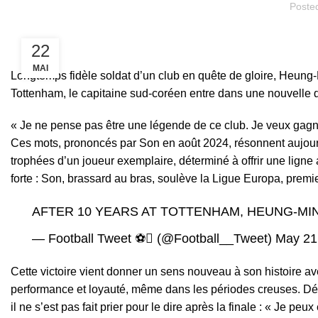
Poste
22
MAI
Longtemps fidèle soldat d’un club en quête de gloire,
Heung-
Tottenham, le capitaine sud-coréen entre dans une nouvelle di
« Je ne pense pas être une légende de ce club. Je veux gagne
Ces mots, prononcés par Son en août 2024, résonnent aujourd’h
trophées d’un joueur exemplaire, déterminé à offrir une ligne
forte : Son, brassard au bras, soulève la Ligue Europa, prem
AFTER 10 YEARS AT TOTTENHAM, HEUNG-MIN
— Football Tweet ⚽ (@Football__Tweet)
May 21
Cette victoire vient donner un sens nouveau à son histoire a
performance et loyauté, même dans les périodes creuses. Dés
il ne s’est pas fait prier pour le dire après la finale : « Je pe