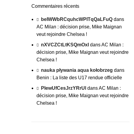
Commentaires récents
beIWWbRCquhcWPITqQaLFuQ
dans
AC Milan : décision prise, Mike Maignan
veut rejoindre Chelsea !
nXVCZCtLtKSQmOxI
dans
AC Milan :
décision prise, Mike Maignan veut rejoindre
Chelsea !
nauka pływania aqua kołobrzeg
dans
Benin : La liste des U17 rendue officielle
PIewUfCesJrzYRrUl
dans
AC Milan :
décision prise, Mike Maignan veut rejoindre
Chelsea !