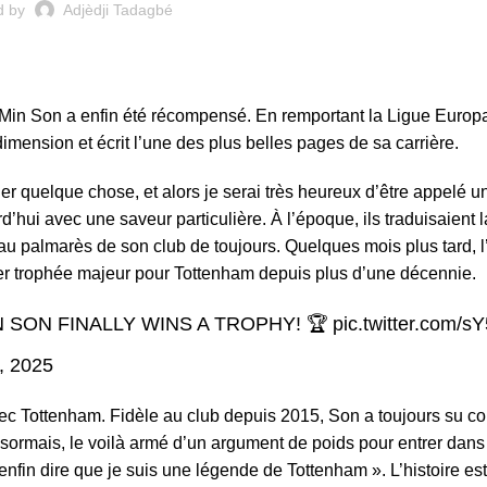
d by
Adjèdji Tadagbé
Min Son
a enfin été récompensé. En remportant la Ligue Europ
mension et écrit l’une des plus belles pages de sa carrière.
r quelque chose, et alors je serai très heureux d’être appelé u
ui avec une saveur particulière. À l’époque, ils traduisaient l
 au palmarès de son club de toujours. Quelques mois plus tard, 
ier trophée majeur pour Tottenham depuis plus d’une décennie.
 SON FINALLY WINS A TROPHY! 🏆
pic.twitter.com/
, 2025
vec
Tottenham
. Fidèle au club depuis 2015, Son a toujours su c
ormais, le voilà armé d’un argument de poids pour entrer dans 
ux enfin dire que je suis une légende de Tottenham ». L’histoire est