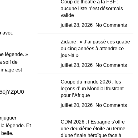
Coup de théâtre à la FBF :
aucune liste n’est désormais
valide
juillet 28, 2026
No Comments
a avec
Zidane : « J’ai passé ces quatre
ou cinq années à attendre ce
ne légende. »
jour-là »
a soif de
juillet 28, 2026
No Comments
l’image est
Coupe du monde 2026 : les
leçons d’un Mondial frustrant
sY5ojYZpU0
pour l’Afrique
juillet 20, 2026
No Comments
onjuguer
CDM 2026 : l’Espagne s’offre
la légende. Et
une deuxième étoile au terme
 belle.
d’une finale héroïque face à