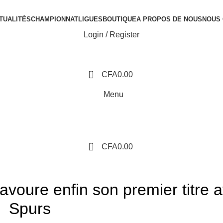
TUALITÉS
CHAMPIONNAT
LIGUES
BOUTIQUE
A PROPOS DE NOUS
NOUS
Login / Register
0
CFA
0.00
Menu
0
CFA
0.00
ACTUALITÉS
voure enfin son premier titre a
Spurs