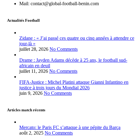
Mail: contact@global-football-benin.com
Actualités Football
Zidane : « J’ai passé ces quatre ou cinq années à attendre ce
jour-là »
juillet 28, 2026
No Comments
Drame : Jayden Adams décède à 25 ans, le football sud-
africain en deuil
juillet 11, 2026
No Comments
FIFA-Justice : Michel Platini attaque Gianni Infantino en
justice à trois jours du Mondial 2026
juin 9, 2026
No Comments
Articles match récents
Mercato: le Paris FC s’attaque à une pépite du Barça
août 2, 2025
No Comments