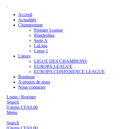
Acceuil
Actualités
Championnat
Premier League
Bundesliga
Serie A
LaLiga
Ligue 1
Ligues
LIGUE DES CHAMPIONS
EUROPA LEAGUE
EUROPA CONFERENCE LEAGUE
Boutique
A propos de nous
Nous contacter
Login / Register
Search
0
items
CFA
0.00
Menu
Search
0
items
CFA
0.00