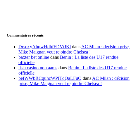
Commentaires récents
DrsoxyAhqwHdhfFDVtJKl
dans
AC Milan : décision prise,
Mike Maignan veut rejoindre Chelsea !
baxter bet online
dans
Benin : La liste des U17 rendue
officielle
lista casino non aams
dans
Benin : La liste des U17 rendue
officielle
beIWWbRCquhcWPITqQaLFuQ
dans
AC Milan : décision
prise, Mike Maignan veut rejoindre Chelsea !