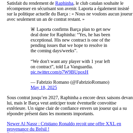
Satisfait du rendement de
Raphinha
, le club catalan souhaite le
récompenser en sécurisant son avenir. Laporta a également insisté
sur la politique actuelle du Barça : « Nous ne voulons aucun joueur
avec seulement un an de contrat restant. »
🚨 Laporta confirms Barça plan to get new
deal done for Raphinha: “Yes, he has been
exceptional. His new contract is one of the
pending issues that we hope to resolve in
the coming days/weeks”.
“We don't want any player with 1 year left
on contract”, told La Vanguardia.
pic.twitter.com/p7W9BUpoxH
— Fabrizio Romano (@FabrizioRomano)
May 18, 2025
Sous contrat jusqu’en 2027, Raphinha a encore deux saisons devan
lui, mais le Barça veut anticiper toute éventuelle convoitise
extérieure. Un signe clair de confiance envers un joueur qui a su
répondre présent dans les moments importants.
Newer
Al Nassr : Cristiano Ronaldo reçoit une offre XXL en
provenance du Brésil !