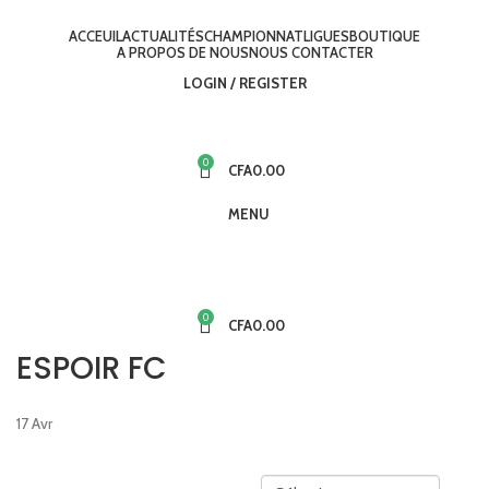
ACCEUIL
ACTUALITÉS
CHAMPIONNAT
LIGUES
BOUTIQUE
A PROPOS DE NOUS
NOUS CONTACTER
LOGIN / REGISTER
0
CFA
0.00
MENU
0
CFA
0.00
ESPOIR FC
17
Avr