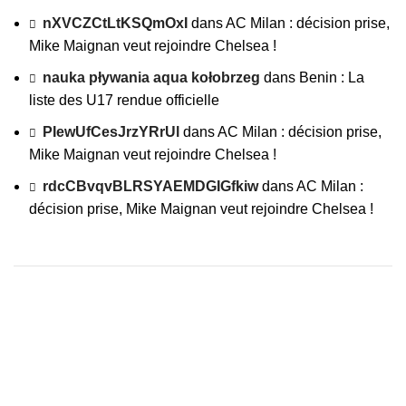
nXVCZCtLtKSQmOxI
dans
AC Milan : décision prise,
Mike Maignan veut rejoindre Chelsea !
nauka pływania aqua kołobrzeg
dans
Benin : La
liste des U17 rendue officielle
PIewUfCesJrzYRrUl
dans
AC Milan : décision prise,
Mike Maignan veut rejoindre Chelsea !
rdcCBvqvBLRSYAEMDGIGfkiw
dans
AC Milan :
décision prise, Mike Maignan veut rejoindre Chelsea !