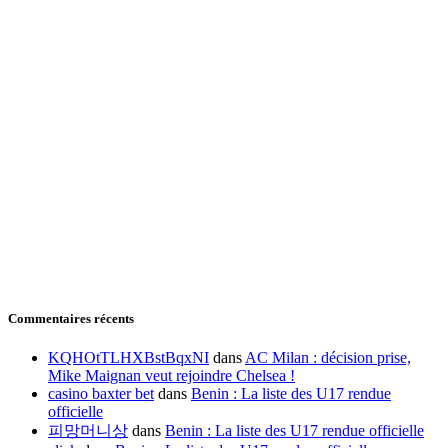
Commentaires récents
KQHOtTLHXBstBqxNI
dans
AC Milan : décision prise,
Mike Maignan veut rejoindre Chelsea !
casino baxter bet
dans
Benin : La liste des U17 rendue
officielle
피망머니상
dans
Benin : La liste des U17 rendue officielle