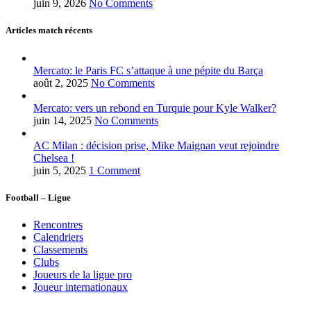
juin 9, 2026
No Comments
Articles match récents
Mercato: le Paris FC s’attaque à une pépite du Barça
août 2, 2025
No Comments
Mercato: vers un rebond en Turquie pour Kyle Walker?
juin 14, 2025
No Comments
AC Milan : décision prise, Mike Maignan veut rejoindre
Chelsea !
juin 5, 2025
1 Comment
Football – Ligue
Rencontres
Calendriers
Classements
Clubs
Joueurs de la ligue pro
Joueur internationaux