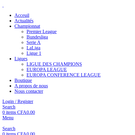
Acceuil
Actualités
Championnat
Premier League
Bundesliga
Serie A
LaLiga
Ligue 1
Ligues
LIGUE DES CHAMPIONS
EUROPA LEAGUE
EUROPA CONFERENCE LEAGUE
Boutique
A propos de nous
Nous contacter
Login / Register
Search
0
items
CFA
0.00
Menu
Search
0
items
CFA
0.00