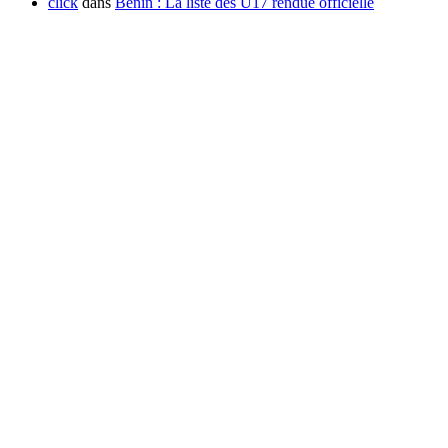
click
dans
Benin : La liste des U17 rendue officielle