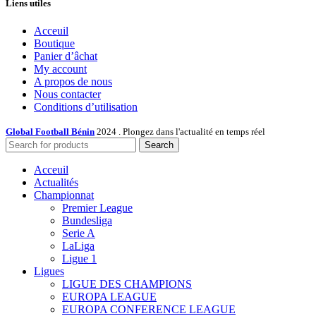
Liens utiles
Acceuil
Boutique
Panier d’âchat
My account
A propos de nous
Nous contacter
Conditions d’utilisation
Global Football Bénin
2024 . Plongez dans l'actualité en temps réel
Search
Acceuil
Actualités
Championnat
Premier League
Bundesliga
Serie A
LaLiga
Ligue 1
Ligues
LIGUE DES CHAMPIONS
EUROPA LEAGUE
EUROPA CONFERENCE LEAGUE