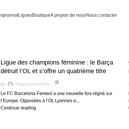
mpionnat
Ligues
Boutique
A propos de nous
Nous contacter
FOOTBALL FÉMININ
Ligue des champions féminine : le Barça
détruit l’OL et s’offre un quatrième titre
0
By
Paterne GOUDOU
Le FC Barcelona Femení a une nouvelle fois régné sur
l’Europe. Opposées à l'OL Lyonnes e...
Continue reading