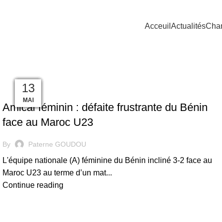
Acceuil
Actualités
Cha
09
23
17
24
20
15
18
25
17
13
FOOTBALL FÉMININ
JUIN
JUIN
JUIL
OCT
FÉV
FÉV
MAI
MAI
MAI
MAI
Amical féminin : défaite frustrante du Bénin
face au Maroc U23
By
Paterne GOUDOU
L'équipe nationale (A) féminine du Bénin incliné 3-2 face au
Maroc U23 au terme d’un mat...
Continue reading