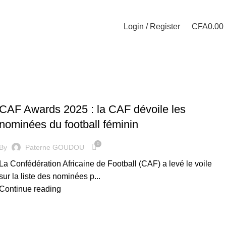
Login / Register
CFA
0.00
FOOTBALL FÉMININ
CAF Awards 2025 : la CAF dévoile les
nominées du football féminin
0
By
Paterne GOUDOU
La Confédération Africaine de Football (CAF) a levé le voile
sur la liste des nominées p...
Continue reading