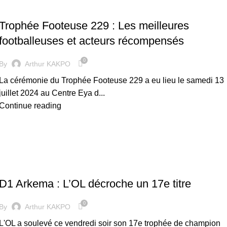
FOOTBALL FÉMININ
Trophée Footeuse 229 : Les meilleures
footballeuses et acteurs récompensés
0
By
Arthur KAKPO
La cérémonie du Trophée Footeuse 229 a eu lieu le samedi 13
juillet 2024 au Centre Eya d...
Continue reading
FOOTBALL FÉMININ
D1 Arkema : L’OL décroche un 17e titre
0
By
Arthur KAKPO
L'OL a soulevé ce vendredi soir son 17e trophée de champion