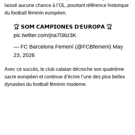
laissé aucune chance à l’OL, pourtant référence historique
du football féminin européen.
🏆 𝗦𝗢𝗠 𝗖𝗔𝗠𝗣𝗜𝗢𝗡𝗘𝗦 𝗗'𝗘𝗨𝗥𝗢𝗣𝗔 🏆
pic.twitter.com/jna7l36z3K
— FC Barcelona Femení (@FCBfemeni)
May
23, 2026
Avec ce succès, le club catalan décroche son quatrième
sacre européen et continue d’écrire l’une des plus belles
dynasties du football féminin moderne.