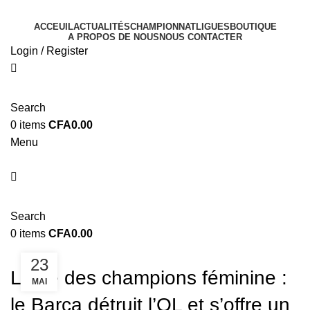
ACCEUIL
ACTUALITÉS
CHAMPIONNAT
LIGUES
BOUTIQUE
A PROPOS DE NOUS
NOUS CONTACTER
Login / Register
Search
0
items
CFA
0.00
Menu
Search
0
items
CFA
0.00
FOOTBALL FÉMININ
23
Ligue des champions féminine :
MAI
le Barça détruit l’OL et s’offre un