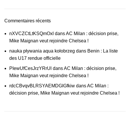
Commentaires récents
nXVCZCtLtKSQmOxI
dans
AC Milan : décision prise,
Mike Maignan veut rejoindre Chelsea !
nauka pływania aqua kołobrzeg
dans
Benin : La liste
des U17 rendue officielle
PIewUfCesJrzYRrUl
dans
AC Milan : décision prise,
Mike Maignan veut rejoindre Chelsea !
rdcCBvqvBLRSYAEMDGIGfkiw
dans
AC Milan :
décision prise, Mike Maignan veut rejoindre Chelsea !