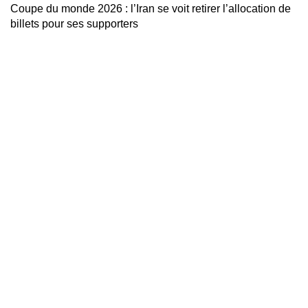
Coupe du monde 2026 : l’Iran se voit retirer l’allocation de
billets pour ses supporters
Nous explorons les terrains de football du monde entier et
que nous mettons en lumière le talent et la passion qui
animent ce sport universel. Avec Global Football, soyez au
cœur de l'action, à chaque coup de sifflet, à chaque but
marqué.
Sainte Rita, Cotonou, Bénin
Mail: contact@global-football-benin.com
Actualités Football
Zidane : « J’ai passé ces quatre ou cinq
années à attendre ce jour-là »