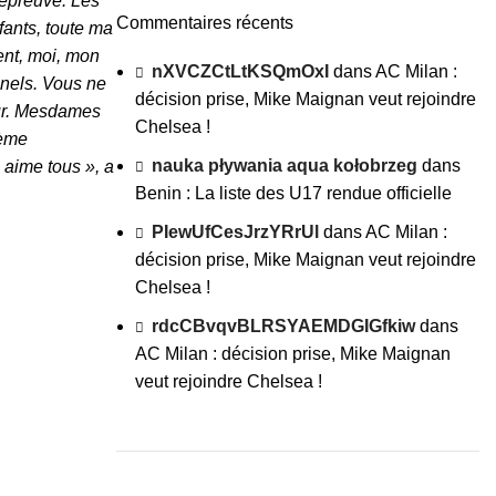
 épreuve. Les
Commentaires récents
fants, toute ma
ent, moi, mon
nXVCZCtLtKSQmOxI
dans
AC Milan :
nnels. Vous ne
décision prise, Mike Maignan veut rejoindre
our. Mesdames
Chelsea !
oème
nauka pływania aqua kołobrzeg
dans
s aime tous », a
Benin : La liste des U17 rendue officielle
PIewUfCesJrzYRrUl
dans
AC Milan :
décision prise, Mike Maignan veut rejoindre
Chelsea !
rdcCBvqvBLRSYAEMDGIGfkiw
dans
AC Milan : décision prise, Mike Maignan
veut rejoindre Chelsea !