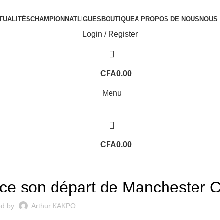
TUALITÉS
CHAMPIONNAT
LIGUES
BOUTIQUE
A PROPOS DE NOUS
NOUS
Login / Register
CFA
0.00
Menu
CFA
0.00
PREMIER LEAGUE
ce son départ de Manchester C
ed by
Arthur KAKPO