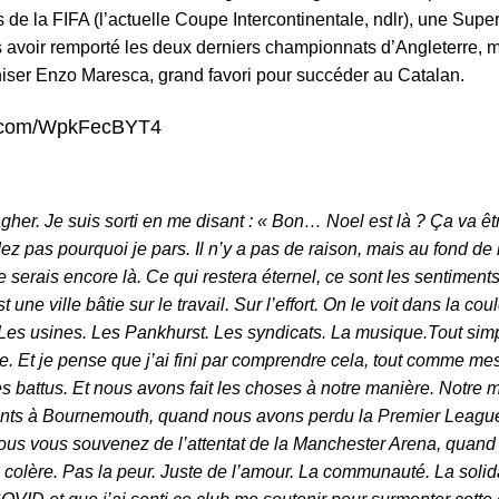
 la FIFA (l’actuelle Coupe Intercontinentale, ndlr), une Sup
 avoir remporté les deux derniers championnats d’Angleterre, ma
iser Enzo Maresca, grand favori pour succéder au Catalan.
er.com/WpkFecBYT4
her. Je suis sorti en me disant : « Bon… Noel est là ? Ça va êt
as pourquoi je pars. Il n’y a pas de raison, mais au fond de m
je serais encore là. Ce qui restera éternel, ce sont les sentiments
ne ville bâtie sur le travail. Sur l’effort. On le voit dans la cou
rd. Les usines. Les Pankhurst. Les syndicats. La musique.Tout si
de. Et je pense que j’ai fini par comprendre cela, tout comme me
 battus. Et nous avons fait les choses à notre manière. Notre 
nts à Bournemouth, quand nous avons perdu la Premier League,
ous vous souvenez de l’attentat de la Manchester Arena, quand c
colère. Pas la peur. Juste de l’amour. La communauté. La solida