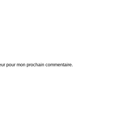
teur pour mon prochain commentaire.
ball
Articles match récents
idane : « J’ai passé ces quatre
Mercato: le Paris
u cinq années à attendre ce
FC s’attaque à
our-là »
une pépite du