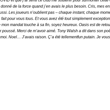
VID et que j’ai senti ce club me soutenir pour surmonter cette
 donné de la force quand j’en avais le plus besoin. Cris, mes en
 aussi. Les joueurs n’oublient pas – chaque instant, chaque mom
s fait pour vous tous. Et vous avez été tout simplement exceptio
ue mon mandat touche à sa fin, soyez heureux. Oasis est de ret
oir poussé. Merci de m’avoir aimé. Tony Walsh a dit dans son p
hez moi. Noel… J’avais raison. Ç’a été tellementfun putain. Je vou