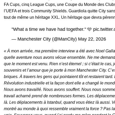
FA Cups, cinq League Cups, une Coupe du Monde des Clubs de
l’UEFA et trois Community Shields. Guardiola quitte City sans
tout de même un héritage XXL. Un héritage que devra pérenn
"What a time we have had together." 🩵
pic.twitt
— Manchester City (@ManCity)
May 22, 2026
« À mon arrivée, ma première interview a été avec Noel Gallag
quelle aventure nous avons vécue ensemble. Ne me demandez p
que le moment est venu. Rien n’est éternel ; si c’était le cas, 
souvenirs et l’amour que je porte à mon Manchester City. C’est u
briques. À travers les gens qui pointaient tôt et restaient ta
Révolution industrielle et la façon dont elle a changé le mon
Nous avons travaillé. Nous avons souffert. Nous nous sommes
travail acharné prend de nombreuses formes. Les déplaceme
là. Les déplacements à Istanbul, quand vous étiez là aussi. V
montré au monde à quoi ressemble vraiment la force ? Pas la 