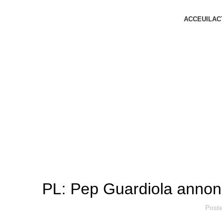
ACCEUIL
AC
PL: Pep Guardiola annon
Post