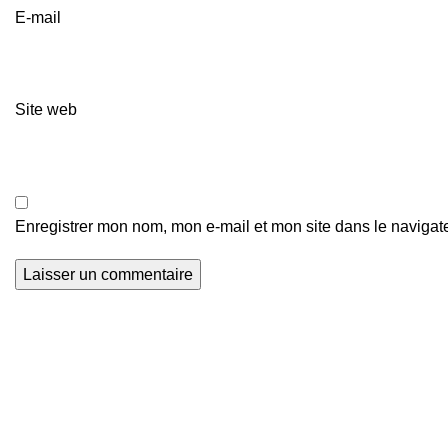
E-mail
Site web
Enregistrer mon nom, mon e-mail et mon site dans le naviga
Actualités Foot
Z
Nous explorons les terrains de football du
o
monde entier et que nous mettons en lumière
j