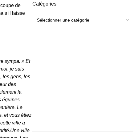
Catégories
ercoupe de
is il laisse
re sympa. » Et
oi, je sais
, les gens, les
leur des
mplement la
s équipes.
manière. Le
 et vous étiez
ette ville a
rité.Une ville