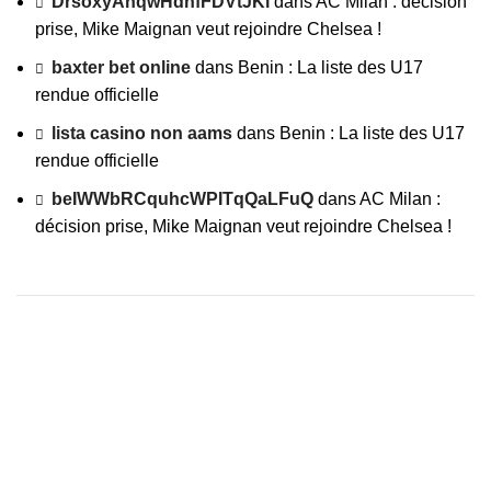
DrsoxyAhqwHdhfFDVtJKl
dans
AC Milan : décision
prise, Mike Maignan veut rejoindre Chelsea !
baxter bet online
dans
Benin : La liste des U17
rendue officielle
lista casino non aams
dans
Benin : La liste des U17
rendue officielle
beIWWbRCquhcWPITqQaLFuQ
dans
AC Milan :
décision prise, Mike Maignan veut rejoindre Chelsea !