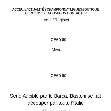
ACCEUIL
ACTUALITÉS
CHAMPIONNAT
LIGUES
BOUTIQUE
A PROPOS DE NOUS
NOUS CONTACTER
Login / Register
CFA
0.00
Menu
CFA
0.00
SERIE A
Serie A: ciblé par le Barça, Bastoni se fait
découper par toute l’Italie