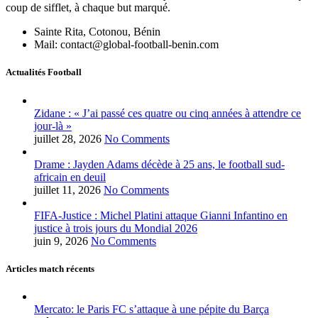
coup de sifflet, à chaque but marqué.
Sainte Rita, Cotonou, Bénin
Mail: contact@global-football-benin.com
Actualités Football
Zidane : « J’ai passé ces quatre ou cinq années à attendre ce
jour-là »
juillet 28, 2026
No Comments
Drame : Jayden Adams décède à 25 ans, le football sud-
africain en deuil
juillet 11, 2026
No Comments
FIFA-Justice : Michel Platini attaque Gianni Infantino en
justice à trois jours du Mondial 2026
juin 9, 2026
No Comments
Articles match récents
Mercato: le Paris FC s’attaque à une pépite du Barça