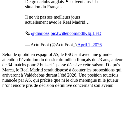
De gros clubs anglais 🏴󠁧󠁢󠁥󠁮󠁧󠁿 suivent aussi la
situation du Français.
Il ne vit pas ses meilleurs jours
actuellement avec le Real Madrid…
🗞️
@diarioas
pic.twitter.com/bdtKIqILFD
— Actu Foot (@ActuFoot_)
April 1, 2026
Selon le quotidien espagnol
AS
, le PSG suit avec une grande
attention l’évolution du dossier du milieu français de 23 ans, auteur
de 34 matchs pour 2 buts et 1 passe décisive cette saison. D’après
Marca, le Real Madrid serait disposé à écouter les propositions qui
arriveront à Valdebebas durant l’été 2026. Une position toutefois
nuancée par AS, qui précise que ni le club merengue ni le joueur
n’ont encore pris de décision définitive concernant son avenir.