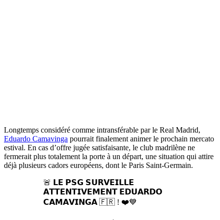
Longtemps considéré comme intransférable par le Real Madrid,
Eduardo Camavinga
pourrait finalement animer le prochain mercato
estival. En cas d’offre jugée satisfaisante, le club madrilène ne
fermerait plus totalement la porte à un départ, une situation qui attire
déjà plusieurs cadors européens, dont le Paris Saint-Germain.
🚨 𝗟𝗘 𝗣𝗦𝗚 𝗦𝗨𝗥𝗩𝗘𝗜𝗟𝗟𝗘
𝗔𝗧𝗧𝗘𝗡𝗧𝗜𝗩𝗘𝗠𝗘𝗡𝗧 𝗘𝗗𝗨𝗔𝗥𝗗𝗢
𝗖𝗔𝗠𝗔𝗩𝗜𝗡𝗚𝗔 🇫🇷 ! ❤️💙