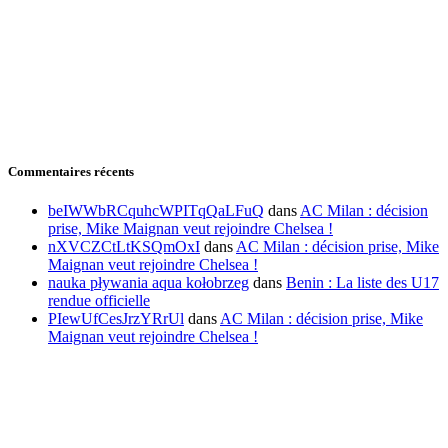
Commentaires récents
beIWWbRCquhcWPITqQaLFuQ
dans
AC Milan : décision
prise, Mike Maignan veut rejoindre Chelsea !
nXVCZCtLtKSQmOxI
dans
AC Milan : décision prise, Mike
Maignan veut rejoindre Chelsea !
nauka pływania aqua kołobrzeg
dans
Benin : La liste des U17
rendue officielle
PIewUfCesJrzYRrUl
dans
AC Milan : décision prise, Mike
Maignan veut rejoindre Chelsea !