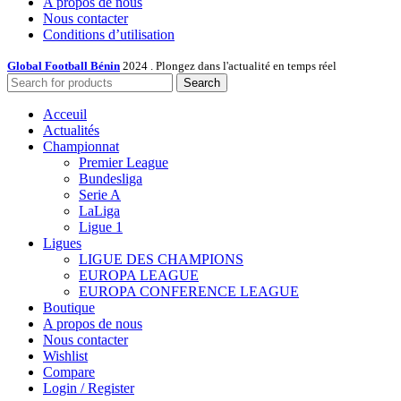
A propos de nous
Nous contacter
Conditions d’utilisation
Global Football Bénin
2024 . Plongez dans l'actualité en temps réel
Search
Acceuil
Actualités
Championnat
Premier League
Bundesliga
Serie A
LaLiga
Ligue 1
Ligues
LIGUE DES CHAMPIONS
EUROPA LEAGUE
EUROPA CONFERENCE LEAGUE
Boutique
A propos de nous
Nous contacter
Wishlist
Compare
Login / Register