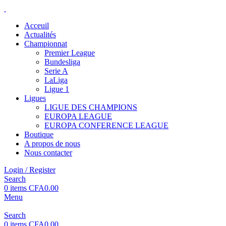
Acceuil
Actualités
Championnat
Premier League
Bundesliga
Serie A
LaLiga
Ligue 1
Ligues
LIGUE DES CHAMPIONS
EUROPA LEAGUE
EUROPA CONFERENCE LEAGUE
Boutique
A propos de nous
Nous contacter
Login / Register
Search
0
items
CFA
0.00
Menu
Search
0
items
CFA
0.00