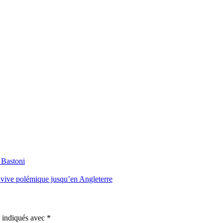
o Bastoni
 vive polémique jusqu’en Angleterre
t indiqués avec
*