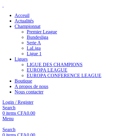
Acceuil
Actualités
Championnat
Premier League
Bundesliga
Serie A
LaLiga
Ligue 1
Ligues
LIGUE DES CHAMPIONS
EUROPA LEAGUE
EUROPA CONFERENCE LEAGUE
Boutique
A propos de nous
Nous contacter
Login / Register
Search
0
items
CFA
0.00
Menu
Search
0
items
CFA
0.00