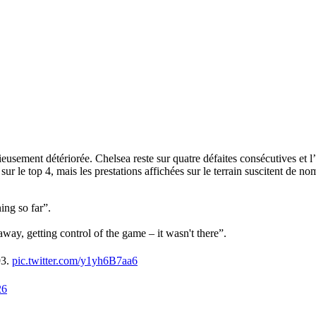
eusement détériorée. Chelsea reste sur quatre défaites consécutives et l
ur le top 4, mais les prestations affichées sur le terrain suscitent de n
ing so far”.
away, getting control of the game – it wasn't there”.
93.
pic.twitter.com/y1yh6B7aa6
26