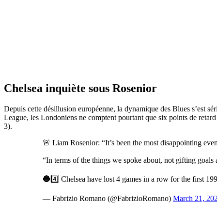
Chelsea inquiète sous Rosenior
Depuis cette désillusion européenne, la dynamique des Blues s’est séri
League, les Londoniens ne comptent pourtant que six points de retard s
3).
🚨 Liam Rosenior: “It’s been the most disappointing even
“In terms of the things we spoke about, not gifting goals 
🔵4️⃣ Chelsea have lost 4 games in a row for the first 19
— Fabrizio Romano (@FabrizioRomano)
March 21, 20