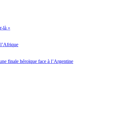
r-là »
l’Afrique
ne finale héroïque face à l’Argentine