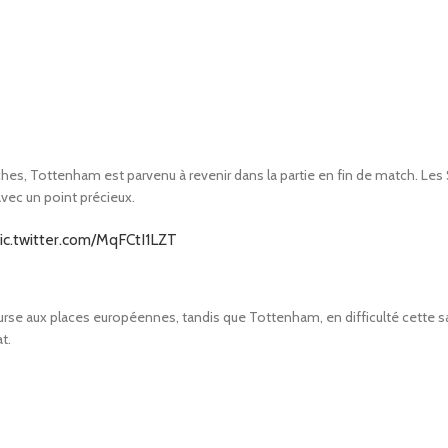
ches, Tottenham est parvenu à revenir dans la partie en fin de match. Les 
avec un point précieux.
ic.twitter.com/MqFCtI1LZT
urse aux places européennes, tandis que Tottenham, en difficulté cette s
t.