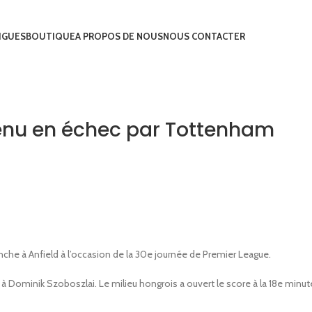
IGUES
BOUTIQUE
A PROPOS DE NOUS
NOUS CONTACTER
 tenu en échec par Tottenham
che à Anfield à l’occasion de la 30e journée de Premier League.
 à Dominik Szoboszlai. Le milieu hongrois a ouvert le score à la 18e minu