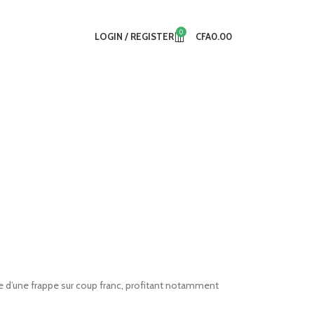
0
LOGIN / REGISTER
CFA
0.00
te d’une frappe sur coup franc, profitant notamment