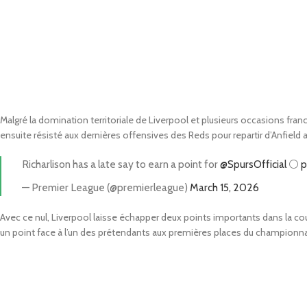
Malgré la domination territoriale de Liverpool et plusieurs occasions fran
ensuite résisté aux dernières offensives des Reds pour repartir d’Anfield 
Richarlison has a late say to earn a point for
@SpursOfficial
⚪️
p
— Premier League (@premierleague)
March 15, 2026
Avec ce nul, Liverpool laisse échapper deux points importants dans la co
un point face à l’un des prétendants aux premières places du championna