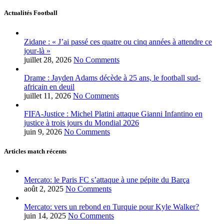
Actualités Football
Zidane : « J’ai passé ces quatre ou cinq années à attendre ce
jour-là »
juillet 28, 2026
No Comments
Drame : Jayden Adams décède à 25 ans, le football sud-
africain en deuil
juillet 11, 2026
No Comments
FIFA-Justice : Michel Platini attaque Gianni Infantino en
justice à trois jours du Mondial 2026
juin 9, 2026
No Comments
Articles match récents
Mercato: le Paris FC s’attaque à une pépite du Barça
août 2, 2025
No Comments
Mercato: vers un rebond en Turquie pour Kyle Walker?
juin 14, 2025
No Comments