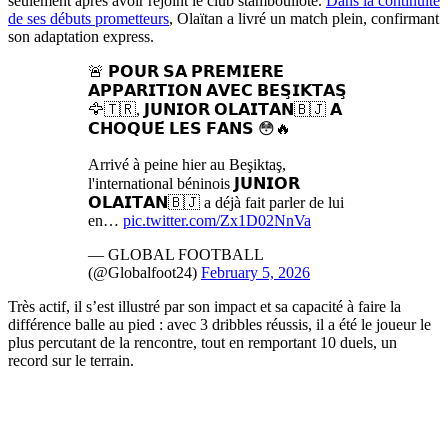
seulement après avoir rejoint le club stambouliote.
Dans la continuité
de ses débuts prometteurs
, Olaïtan a livré un match plein, confirmant
son adaptation express.
🚨 𝗣𝗢𝗨𝗥 𝗦𝗔 𝗣𝗥𝗘𝗠𝗜𝗘𝗥𝗘
𝗔𝗣𝗣𝗔𝗥𝗜𝗧𝗜𝗢𝗡 𝗔𝗩𝗘𝗖 𝗕𝗘𝗦̧𝗜𝗞𝗧𝗔𝗦̧
🦅🇹🇷, 𝗝𝗨𝗡𝗜𝗢𝗥 𝗢𝗟𝗔𝗜̈𝗧𝗔𝗡🇧🇯 𝗔
𝗖𝗛𝗢𝗤𝗨𝗘́ 𝗟𝗘𝗦 𝗙𝗔𝗡𝗦 😳🔥
Arrivé à peine hier au Beşiktaş,
l'international béninois 𝗝𝗨𝗡𝗜𝗢𝗥
𝗢𝗟𝗔𝗜̈𝗧𝗔𝗡🇧🇯 a déjà fait parler de lui
en…
pic.twitter.com/Zx1D02NnVa
— GLOBAL FOOTBALL
(@Globalfoot24)
February 5, 2026
Très actif, il s’est illustré par son impact et sa capacité à faire la
différence balle au pied : avec 3 dribbles réussis, il a été le joueur le
plus percutant de la rencontre, tout en remportant 10 duels, un
record sur le terrain.