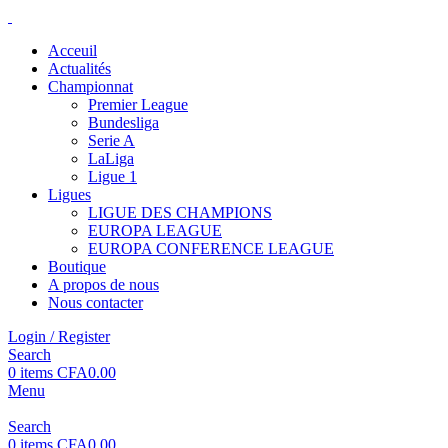
Acceuil
Actualités
Championnat
Premier League
Bundesliga
Serie A
LaLiga
Ligue 1
Ligues
LIGUE DES CHAMPIONS
EUROPA LEAGUE
EUROPA CONFERENCE LEAGUE
Boutique
A propos de nous
Nous contacter
Login / Register
Search
0
items
CFA
0.00
Menu
Search
0
items
CFA
0.00