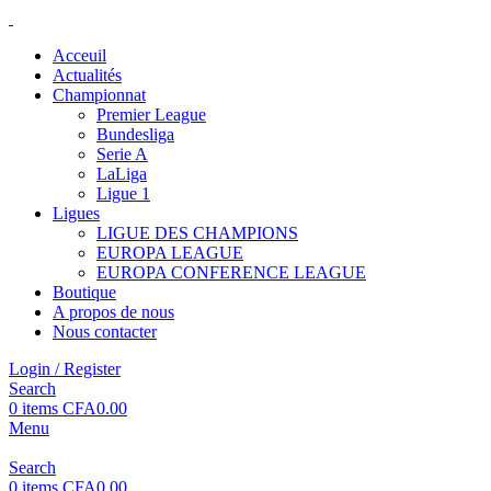
Acceuil
Actualités
Championnat
Premier League
Bundesliga
Serie A
LaLiga
Ligue 1
Ligues
LIGUE DES CHAMPIONS
EUROPA LEAGUE
EUROPA CONFERENCE LEAGUE
Boutique
A propos de nous
Nous contacter
Login / Register
Search
0
items
CFA
0.00
Menu
Search
0
items
CFA
0.00