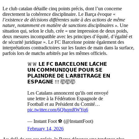
Le club catalan détaille cinq points précis, dont l’un concerne
directement la cohérence disciplinaire. Le Barça évoque «
l’existence de décisions différentes suite à des actions de même
nature, notamment en matière de sanctions disciplinaires ».
Une
situation qui, selon le club, crée « une impression de deux poids,
deux mesures incompatible avec les principes d’équité, d’égalité et
de sécurité juridique ». Le FC Barcelone pointe également des
interprétations contradictoires sur les fautes de main dans la surface,
parfois lors de matchs arbitrés par les mêmes officiels.
🚨🚨 𝗟𝗘 𝗙𝗖 𝗕𝗔𝗥𝗖𝗘𝗟𝗢𝗡𝗘 𝗟𝗔̂𝗖𝗛𝗘
𝗨𝗡 𝗖𝗢𝗠𝗠𝗨𝗡𝗜𝗤𝗨𝗘́ 𝗣𝗢𝗨𝗥 𝗦𝗘
𝗣𝗟𝗔𝗜𝗡𝗗𝗥𝗘 𝗗𝗘 𝗟'𝗔𝗥𝗕𝗜𝗧𝗥𝗔𝗚𝗘 𝗘𝗡
𝗘𝗦𝗣𝗔𝗚𝗡𝗘 !!! 🤯🤯🤯
Les Catalans annoncent qu'ils ont envoyé
une lettre à la Fédération Espagnole de
Football et au Président du Comité…
pic.twitter.com/6QhqmRWYq6
— Instant Foot ⚽️ (@lnstantFoot)
February 14, 2026