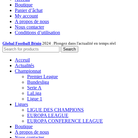
Boutique
Panier d’âchat
My account
A propos de nous
Nous contacter
Conditions d’utilisation
Global Football Bénin
2024 . Plongez dans l'actualité en temps réel
Search
Acceuil
Actualités
Championnat
Premier League
Bundesliga
Serie A
LaLiga
Ligue 1
Ligues
LIGUE DES CHAMPIONS
EUROPA LEAGUE
EUROPA CONFERENCE LEAGUE
Boutique
A propos de nous
Nous contacter