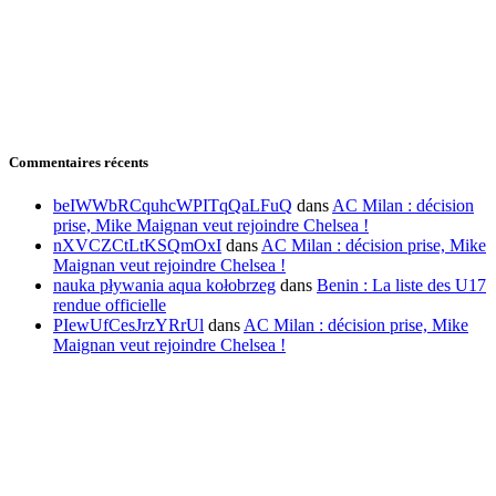
Commentaires récents
beIWWbRCquhcWPITqQaLFuQ
dans
AC Milan : décision
prise, Mike Maignan veut rejoindre Chelsea !
nXVCZCtLtKSQmOxI
dans
AC Milan : décision prise, Mike
Maignan veut rejoindre Chelsea !
nauka pływania aqua kołobrzeg
dans
Benin : La liste des U17
rendue officielle
PIewUfCesJrzYRrUl
dans
AC Milan : décision prise, Mike
Maignan veut rejoindre Chelsea !