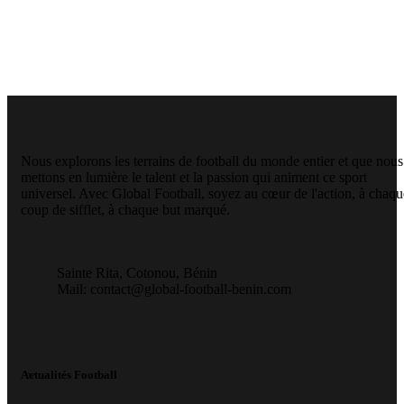
Nous explorons les terrains de football du monde entier et que nous
mettons en lumière le talent et la passion qui animent ce sport
universel. Avec Global Football, soyez au cœur de l'action, à chaqu
coup de sifflet, à chaque but marqué.
Sainte Rita, Cotonou, Bénin
Mail: contact@global-football-benin.com
Actualités Football