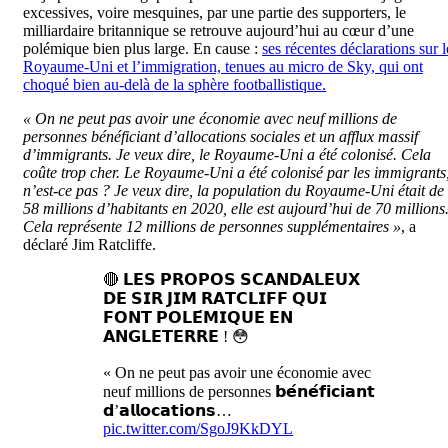
excessives, voire mesquines, par une partie des supporters, le
milliardaire britannique se retrouve aujourd’hui au cœur d’une
polémique bien plus large. En cause :
ses récentes déclarations sur l
Royaume-Uni et l’immigration, tenues au micro de Sky, qui ont
choqué bien au-delà de la sphère footballistique.
« On ne peut pas avoir une économie avec neuf millions de
personnes bénéficiant d’allocations sociales et un afflux massif
d’immigrants. Je veux dire, le Royaume-Uni a été colonisé. Cela
coûte trop cher. Le Royaume-Uni a été colonisé par les immigrants
n’est-ce pas ? Je veux dire, la population du Royaume-Uni était de
58 millions d’habitants en 2020, elle est aujourd’hui de 70 millions
Cela représente 12 millions de personnes supplémentaires »
, a
déclaré Jim Ratcliffe.
🔴 𝗟𝗘𝗦 𝗣𝗥𝗢𝗣𝗢𝗦 𝗦𝗖𝗔𝗡𝗗𝗔𝗟𝗘𝗨𝗫
𝗗𝗘 𝗦𝗜𝗥 𝗝𝗜𝗠 𝗥𝗔𝗧𝗖𝗟𝗜𝗙𝗙 𝗤𝗨𝗜
𝗙𝗢𝗡𝗧 𝗣𝗢𝗟𝗘́𝗠𝗜𝗤𝗨𝗘 𝗘𝗡
𝗔𝗡𝗚𝗟𝗘𝗧𝗘𝗥𝗥𝗘 ! 😳
« On ne peut pas avoir une économie avec
neuf millions de personnes 𝗯𝗲́𝗻𝗲́𝗳𝗶𝗰𝗶𝗮𝗻𝘁
𝗱’𝗮𝗹𝗹𝗼𝗰𝗮𝘁𝗶𝗼𝗻𝘀…
pic.twitter.com/SgoJ9KkDYL