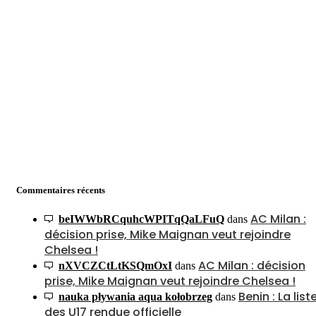
Commentaires récents
AC Milan :
beIWWbRCquhcWPITqQaLFuQ
dans
décision prise, Mike Maignan veut rejoindre
Chelsea !
AC Milan : décision
nXVCZCtLtKSQmOxI
dans
prise, Mike Maignan veut rejoindre Chelsea !
Benin : La list
nauka pływania aqua kołobrzeg
dans
des U17 rendue officielle