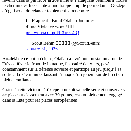
revenir dans la partie. À la 20e minute, l’attaquant béninois a trouvé
le chemin des filets suite à une frappe limpide permettant à Göztepe
d’égaliser et de relancer totalement la rencontre.
La Frappe du But d’Olaitan Junior est
d’une Violence wow ! 😵‍💫
pic.twitter.com/pFhXnoc2JQ
— Scout Bénin 🕵🏿‍♂️🇧🇯 (@ScoutBenin)
January 31, 2026
Au-delà de ce but précieux, Olaïtan a livré une prestation aboutie.
Très actif sur le front de l’attaque, il a cadré deux tirs, pesé
constamment sur la défense adverse et participé au jeu jusqu’à sa
sortie à la 74e minute, laissant l’image d’un joueur sûr de lui et en
pleine confiance.
Grâce à cette victoire, Göztepe poursuit sa belle série et conserve sa
4e place au classement avec 39 points, restant pleinement engagé
dans la lutte pour les places européennes