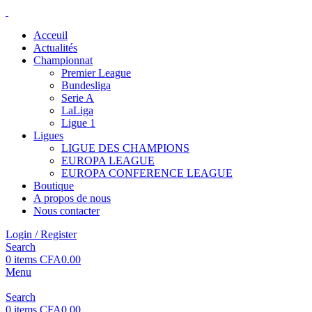
Acceuil
Actualités
Championnat
Premier League
Bundesliga
Serie A
LaLiga
Ligue 1
Ligues
LIGUE DES CHAMPIONS
EUROPA LEAGUE
EUROPA CONFERENCE LEAGUE
Boutique
A propos de nous
Nous contacter
Login / Register
Search
0
items
CFA
0.00
Menu
Search
0
items
CFA
0.00