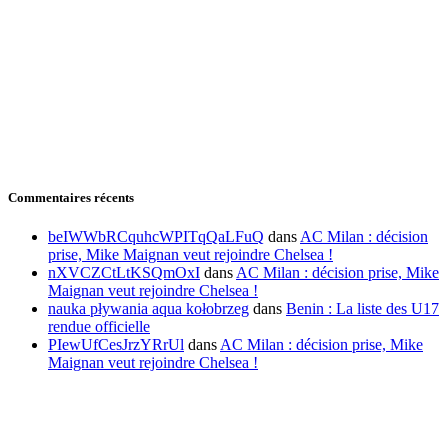
Commentaires récents
beIWWbRCquhcWPITqQaLFuQ
dans
AC Milan : décision
prise, Mike Maignan veut rejoindre Chelsea !
nXVCZCtLtKSQmOxI
dans
AC Milan : décision prise, Mike
Maignan veut rejoindre Chelsea !
nauka pływania aqua kołobrzeg
dans
Benin : La liste des U17
rendue officielle
PIewUfCesJrzYRrUl
dans
AC Milan : décision prise, Mike
Maignan veut rejoindre Chelsea !