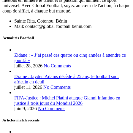
mettons en lumière le talent et la passion qui animent ce sport
universel. Avec Global Football, soyez au cœur de l'action, à chaque
coup de sifflet, à chaque but marqué.
Sainte Rita, Cotonou, Bénin
Mail: contact@global-football-benin.com
Actualités Football
Zidane : « J’ai passé ces quatre ou cinq années à attendre ce
jour-là »
juillet 28, 2026
No Comments
Drame : Jayden Adams décède à 25 ans, le football sud-
africain en deuil
juillet 11, 2026
No Comments
FIFA-Justice : Michel Platini attaque Gianni Infantino en
justice à trois jours du Mondial 2026
juin 9, 2026
No Comments
Articles match récents