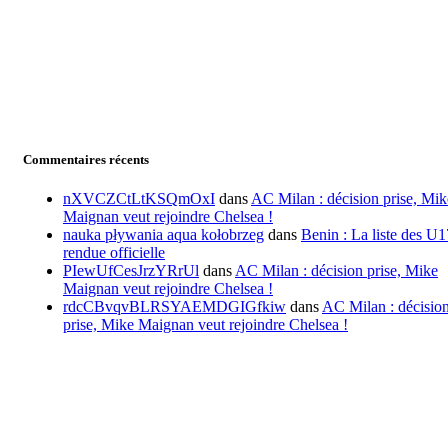
Commentaires récents
nXVCZCtLtKSQmOxI
dans
AC Milan : décision prise, Mik
Maignan veut rejoindre Chelsea !
nauka pływania aqua kołobrzeg
dans
Benin : La liste des U1
rendue officielle
PIewUfCesJrzYRrUl
dans
AC Milan : décision prise, Mike
Maignan veut rejoindre Chelsea !
rdcCBvqvBLRSYAEMDGIGfkiw
dans
AC Milan : décisio
prise, Mike Maignan veut rejoindre Chelsea !