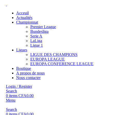
Acceuil
Actualités
Championnat
Premier League
Bundesliga
Serie A
LaLiga
Ligue 1
Ligues
LIGUE DES CHAMPIONS
EUROPA LEAGUE
EUROPA CONFERENCE LEAGUE
Boutique
A propos de nous
Nous contacter
Login / Register
Search
0
items
CFA
0.00
Menu
Search
0
items
CFA
0.00