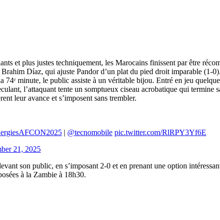
hants et plus justes techniquement, les Marocains finissent par être ré
r Brahim Díaz, qui ajuste Pandor d’un plat du pied droit imparable (1-0)
74ᵉ minute, le public assiste à un véritable bijou. Entré en jeu quelque
culant, l’attaquant tente un somptueux ciseau acrobatique qui termine s
rent leur avance et s’imposent sans trembler.
nergiesAFCON2025
|
@tecnomobile
pic.twitter.com/RlRPY3Yf6E
ber 21, 2025
vant son public, en s’imposant 2-0 et en prenant une option intéressant
pposées à la Zambie à 18h30.