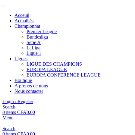
Acceuil
Actualités
Championnat
Premier League
Bundesliga
Serie A
LaLiga
Ligue 1
Ligues
LIGUE DES CHAMPIONS
EUROPA LEAGUE
EUROPA CONFERENCE LEAGUE
Boutique
A propos de nous
Nous contacter
Login / Register
Search
0
items
CFA
0.00
Menu
Search
0
items
CFA
0.00