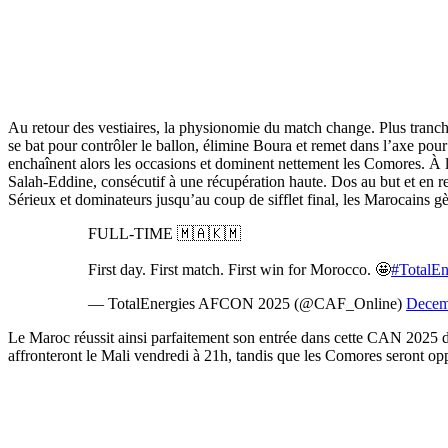
Au retour des vestiaires, la physionomie du match change. Plus tranc
se bat pour contrôler le ballon, élimine Boura et remet dans l’axe pou
enchaînent alors les occasions et dominent nettement les Comores. À la 
Salah-Eddine, consécutif à une récupération haute. Dos au but et en re
Sérieux et dominateurs jusqu’au coup de sifflet final, les Marocains gè
FULL-TIME 🇲🇦🇰🇲
First day. First match. First win for Morocco. 🤩
#TotalE
— TotalEnergies AFCON 2025 (@CAF_Online)
Decem
Le Maroc réussit ainsi parfaitement son entrée dans cette CAN 2025 de
affronteront le Mali vendredi à 21h, tandis que les Comores seront o