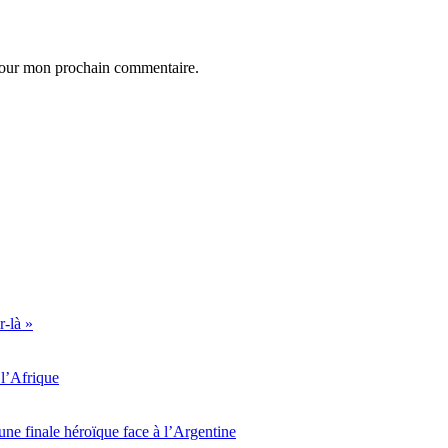
 pour mon prochain commentaire.
r-là »
l’Afrique
ne finale héroïque face à l’Argentine