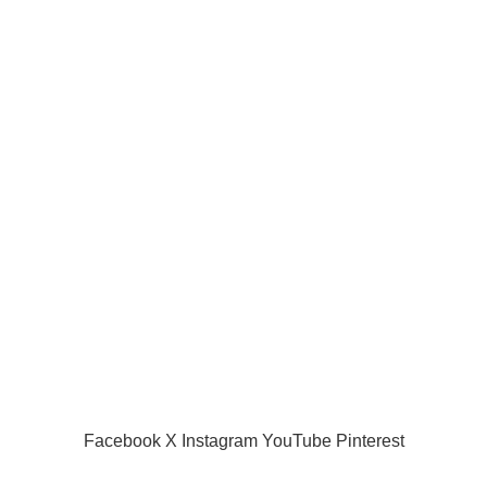
Joueurs de la ligue pro
Joueur internationaux
Liens utiles
Acceuil
Boutique
Panier d’âchat
My account
A propos de nous
Nous contacter
Conditions d’utilisation
Global Football Bénin
2024 . Plongez dans l'actualité en temps réel
Facebook
X
Instagram
YouTube
Pinterest