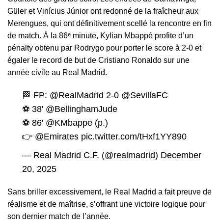
Güler et Vinícius Júnior ont redonné de la fraîcheur aux
Merengues, qui ont définitivement scellé la rencontre en fin
de match. À la 86ᵉ minute, Kylian Mbappé profite d’un
pénalty obtenu par Rodrygo pour porter le score à 2-0 et
égaler le record de but de Cristiano Ronaldo sur une
année civile au Real Madrid.
🏁 FP:
@RealMadrid
2-0
@SevillaFC
⚽ 38'
@BellinghamJude
⚽ 86'
@KMbappe
(p.)
👉
@Emirates
pic.twitter.com/tHxf1YY890
— Real Madrid C.F. (@realmadrid)
December
20, 2025
Sans briller excessivement, le Real Madrid a fait preuve de
réalisme et de maîtrise, s’offrant une victoire logique pour
son dernier match de l’année.