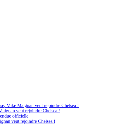
ise, Mike Maignan veut rejoindre Chelsea !
Maignan veut rejoindre Chelsea !
endue officielle
ignan veut rejoindre Chelsea !