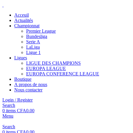
Acceuil
Actualités
Championnat
Premier League
Bundesliga
Serie A
LaLiga
Ligue 1
Ligues
LIGUE DES CHAMPIONS
EUROPA LEAGUE
EUROPA CONFERENCE LEAGUE
Boutique
A propos de nous
Nous contacter
Login / Register
Search
0
items
CFA
0.00
Menu
Search
0
items
CFA
0.00