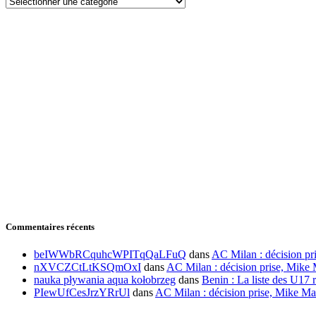
Commentaires récents
beIWWbRCquhcWPITqQaLFuQ
dans
AC Milan : décision pr
nXVCZCtLtKSQmOxI
dans
AC Milan : décision prise, Mike 
nauka pływania aqua kołobrzeg
dans
Benin : La liste des U17 r
PIewUfCesJrzYRrUl
dans
AC Milan : décision prise, Mike Ma