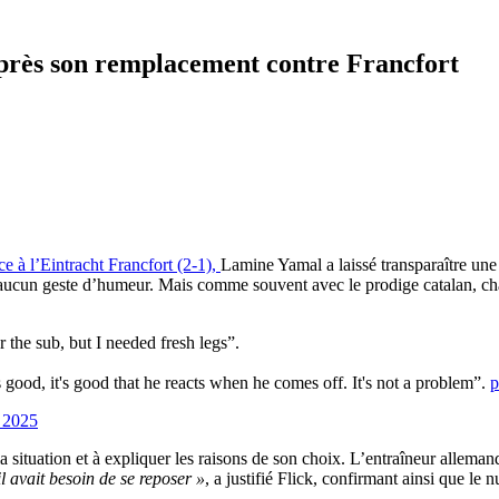
près son remplacement contre Francfort
e à l’Eintracht Francfort (2-1),
Lamine Yamal a laissé transparaître une 
aucun geste d’humeur. Mais comme souvent avec le prodige catalan, chaque
 the sub, but I needed fresh legs”.
is good, it's good that he reacts when he comes off. It's not a problem”.
p
 2025
la situation et à expliquer les raisons de son choix. L’entraîneur allema
l avait besoin de se reposer »
, a justifié Flick, confirmant ainsi que le